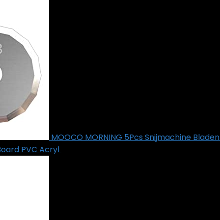
MOOCO MORNING 5Pcs Snijmachine Bladen Vo
Board PVC Acryl
€
67.83