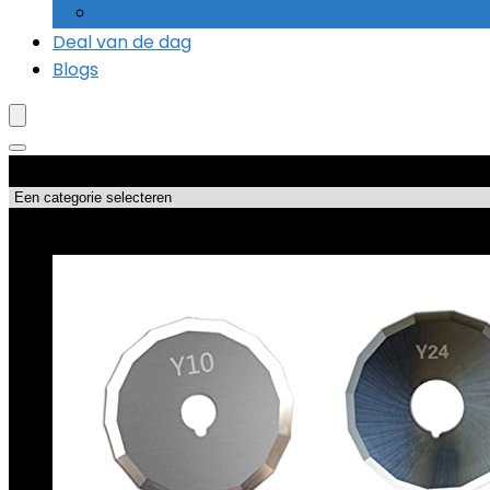
Slagboormachines
Deal van de dag
Blogs
Productcategorieën
Topdeals!!