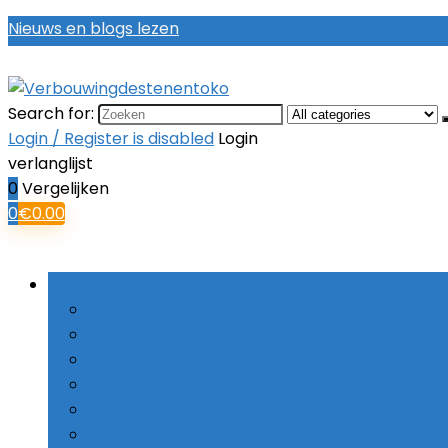
Nieuws en blogs lezen
Search for:
Login / Register is disabled
Login
verlanglijst
0
Vergelijken
0
€
0.00
Bladeren door rubrieken
Boorsets
Combinatieboren
Haakse boormachines
Hamerboren
Kernboren
Schroefboormachines