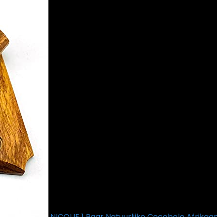
NICOLIE 1 Paar Natuurlijke Cocobolo Afrika