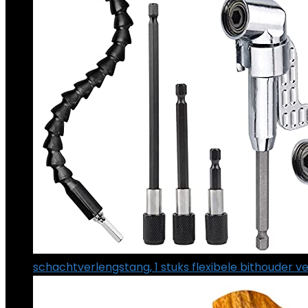
schachtverlengstang, 1 stuks flexibele bithouder v