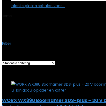
blanks platen schalen voor…
€
16.11
Home
Product Kleur
‎oranje
‎oranje
Filter
Het enkele resultaat weergeven
Added to wishlist
Removed from wishlist
0
Add to compare
WORX WX390 Boorhamer SDS-plus – 20 V b