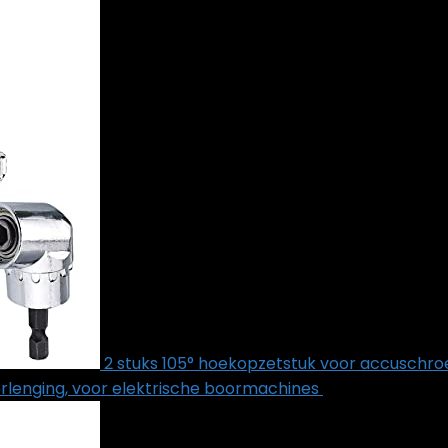
2 stuks 105° hoekopzetstuk voor accuschroe
erlenging, voor elektrische boormachines
€
17.99