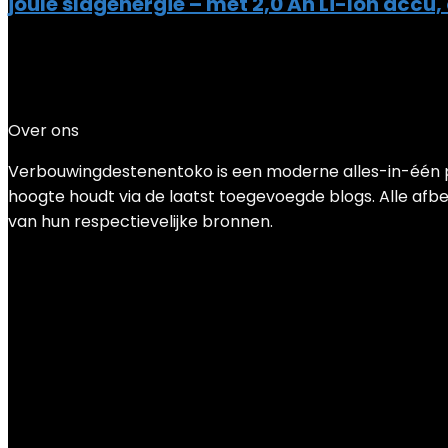
joule slagenergie – met 2,0 Ah Li-Ion accu,
Added to wishlist
Removed from wishlist
0
Add to compare
€
159.00
Over ons
Verbouwingdestenentoko is een moderne alles-in-één pri
hoogte houdt via de laatst toegevoegde blogs. Alle afbee
van hun respectievelijke bronnen.