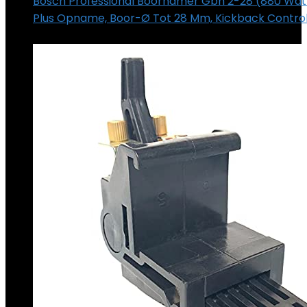
Bosch Professional Boorhamer Gbh 2-28 (880 Watt
Plus Opname, Boor-Ø Tot 28 Mm, Kickback Controle
€
249.00