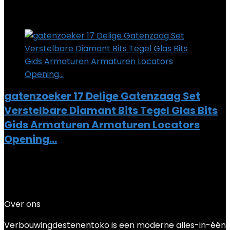
Added to wishlist
Removed from wishlist
0
Add to compare
gatenzoeker 17 Delige Gatenzaag Set
Verstelbare Diamant Bits Tegel Glas Bits
Gids Armaturen Armaturen Locators
Opening…
Added to wishlist
Removed from wishlist
0
Add to compare
€
60.89
Over ons
Verbouwingdestenentoko is een moderne alles-in-één