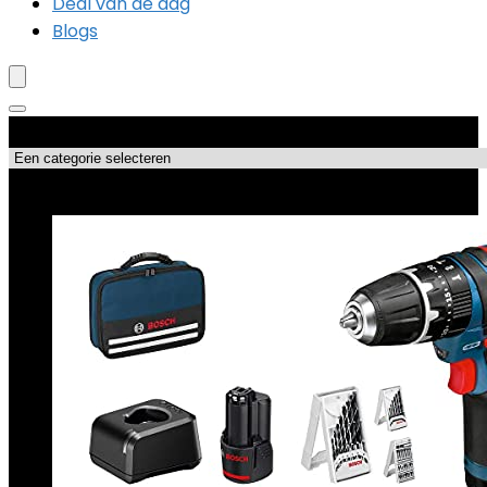
Deal van de dag
Blogs
Productcategorieën
Topdeals!!