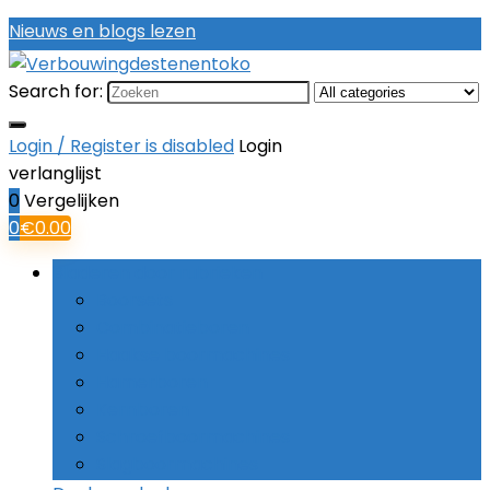
Nieuws en blogs lezen
Search for:
Login / Register is disabled
Login
verlanglijst
0
Vergelijken
0
€
0.00
Bladeren door rubrieken
Boorsets
Combinatieboren
Haakse boormachines
Hamerboren
Kernboren
Schroefboormachines
Slagboormachines