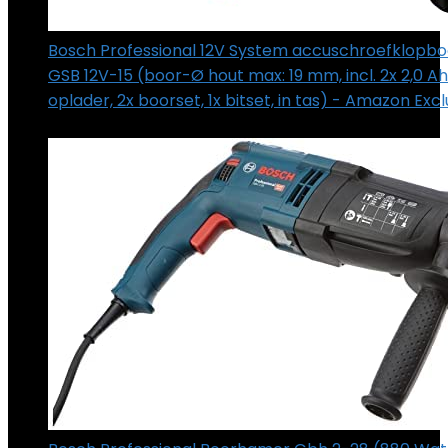
Bosch Professional 12V System accuschroefklopb
GSB 12V-15 (boor-Ø hout max: 19 mm, incl. 2x 2,0 A
oplader, 2x boorset, 1x bitset, in tas) - Amazon Excl
€
139.99