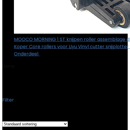
MOOCO MORNING 1 ST knijpen roller assemblage d
Koper Core rollers voor Liyu Vinyl cutter snijplotte
Onderdeel
€
22.84
Home
Product Kleur
‎OneColor
‎OneColor
Filter
Het enkele resultaat weergeven