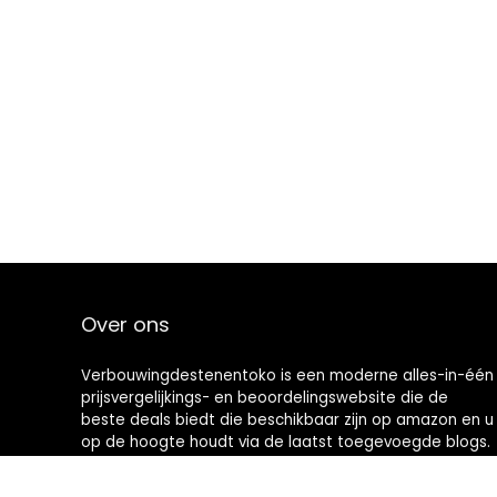
Over ons
Verbouwingdestenentoko is een moderne alles-in-één
prijsvergelijkings- en beoordelingswebsite die de
beste deals biedt die beschikbaar zijn op amazon en u
op de hoogte houdt via de laatst toegevoegde blogs.
Alle afbeeldingen zijn auteursrechtelijk beschermd
door hun respectievelijke eigenaren. Alle geciteerde