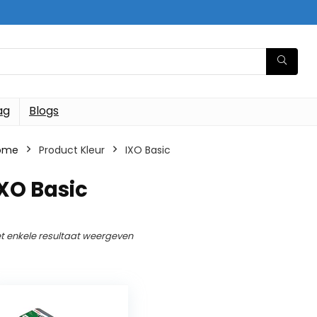
ag
Blogs
ome
Product Kleur
‎IXO Basic
IXO Basic
t enkele resultaat weergeven