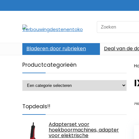
Search
for:
Bladeren door rubrieken
Deal van de d
Productcategorieën
H
‎
He
Topdeals!!
Adapterset voor
hoekboormachines, adapter
voor elektrische