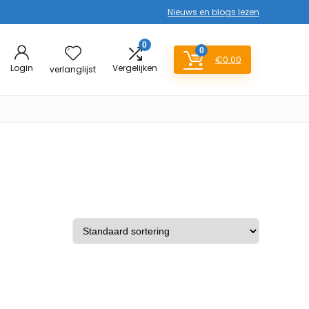
Nieuws en blogs lezen
0
0
€
0.00
Login
Vergelijken
verlanglijst