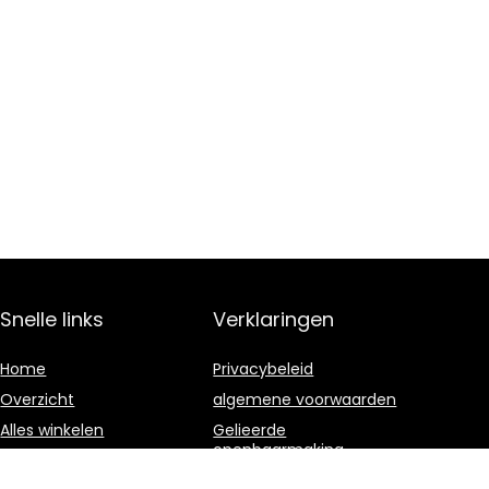
Snelle links
Verklaringen
Home
Privacybeleid
Overzicht
algemene voorwaarden
Alles winkelen
Gelieerde
openbaarmaking
Blogs