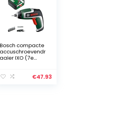
Bosch compacte
accuschroevendr
aaier IXO (7e
generatie; 3,6 V;
2,0 Ah; 5,5 Nm;
met micro-USB-
€
47.93
kabel; compatibel
met IXO-
Collection
adapters;
schroeft tot wel
190 schroeven; in
opbergbox)