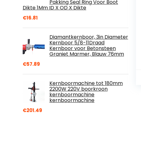
Pakking Seal Ring Voor Boot
Dikte 1Mm ID X OD X Dikte
€
16.81
Diamantkernboor, 3in Diameter
Kernboor 5/8-11Draad
Kernboor voor Betonsteen
Graniet Marmer, Blauw 76mm
€
57.89
Kernboormachine tot 180mm
2200W 220V boorkroon
kernboormachine
kernboormachine
€
201.49