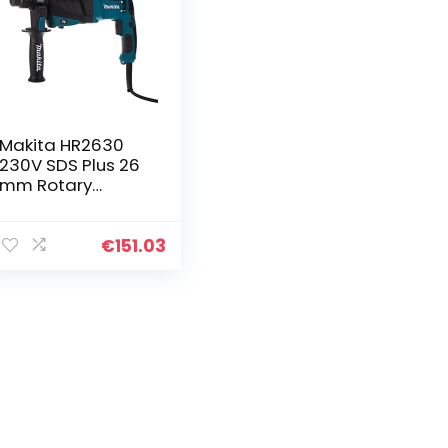
Makita HR2630
230V SDS Plus 26
mm Rotary
hamer, 800 W,
240 V, blauw,
zilver
€
151.03