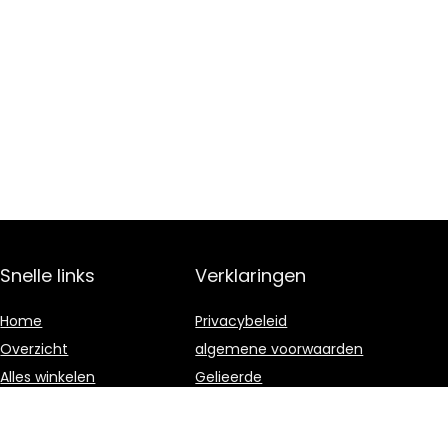
Snelle links
Verklaringen
Home
Privacybeleid
Overzicht
algemene voorwaarden
Alles winkelen
Gelieerde
openbaarmaking
Blogs
Onze webshops