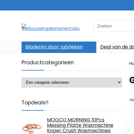
Search
for:
Bladeren door rubrieken
Deal van de d
Productcategorieën
H
‎
He
Topdeals!!
MOOCO MORNING 10Pcs
Messing Platte Wasmachine
Koper Crush Wasmachines