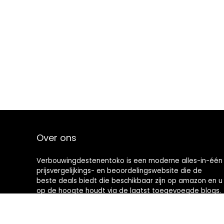
Over ons
Verbouwingdestenentoko is een moderne alles-in-één
prijsvergelijkings- en beoordelingswebsite die de
beste deals biedt die beschikbaar zijn op amazon en u
op de hoogte houdt via de laatst toegevoegde blogs.
Alle afbeeldingen zijn auteursrechtelijk beschermd
door hun respectievelijke eigenaren. Alle geciteerde
inhoud is afgeleid van hun respectievelijke bronnen.