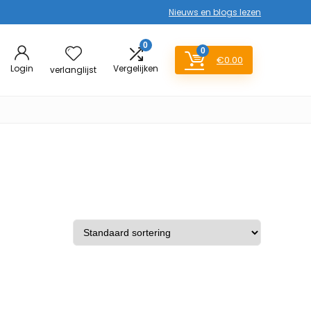
Nieuws en blogs lezen
0
0
€
0.00
Login
Vergelijken
verlanglijst