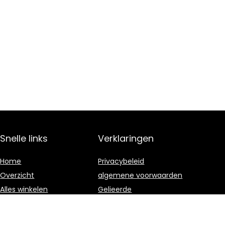
Snelle links
Verklaringen
Home
Privacybeleid
Overzicht
algemene voorwaarden
Alles winkelen
Gelieerde
openbaarmaking
Blogs
Onze webshops