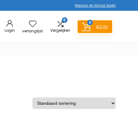
Nieuws en blogs lezen
0
0
€
0.00
Login
Vergelijken
verlanglijst