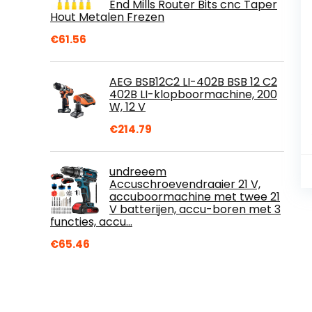
End Mills Router Bits cnc Taper
Hout Metalen Frezen
€
61.56
AEG BSB12C2 LI-402B BSB 12 C2
402B LI-klopboormachine, 200
W, 12 V
€
214.79
undreeem
Accuschroevendraaier 21 V,
accuboormachine met twee 21
V batterijen, accu-boren met 3
functies, accu…
€
65.46