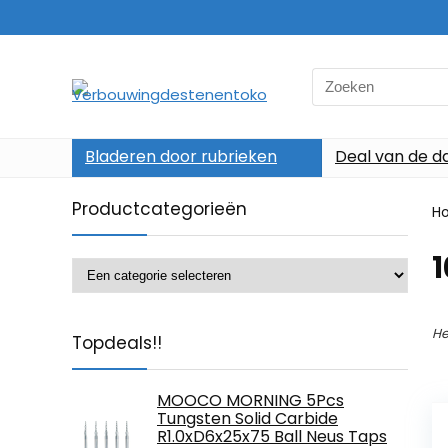
Search
for:
Bladeren door rubrieken
Deal van de d
Productcategorieën
H
‎
He
Topdeals!!
MOOCO MORNING 5Pcs
Tungsten Solid Carbide
R1.0xD6x25x75 Ball Neus Taps