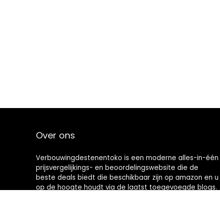
Over ons
Verbouwingdestenentoko is een moderne alles-in-één
prijsvergelijkings- en beoordelingswebsite die de
beste deals biedt die beschikbaar zijn op amazon en u
op de hoogte houdt via de laatst toegevoegde blogs.
Alle afbeeldingen zijn auteursrechtelijk beschermd
door hun respectievelijke eigenaren. Alle geciteerde
inhoud is afgeleid van hun respectievelijke bronnen.