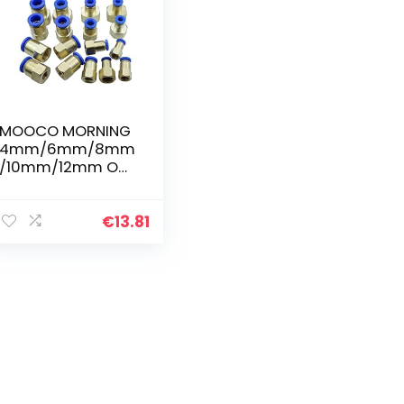
MOOCO MORNING
4mm/6mm/8mm
/10mm/12mm OD
*
1/8″/1/4″/3/8″/1/2
″ bspp
€
13.81
Pneumatische Air
Push In Quick
Fitting Rechte
Vrouwelijke
Connector