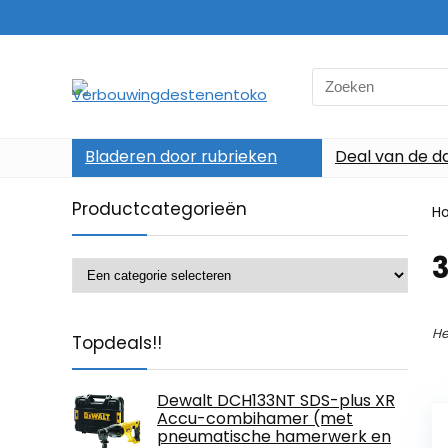
Search
for:
Bladeren door rubrieken
Deal van de d
Productcategorieën
H
He
Topdeals!!
Dewalt DCH133NT SDS-plus XR
Accu-combihamer (met
pneumatische hamerwerk en