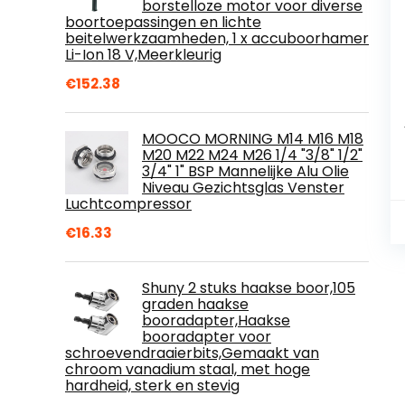
borstelloze motor voor diverse
boortoepassingen en lichte
beitelwerkzaamheden, 1 x accuboorhamer
Li-Ion 18 V,Meerkleurig
€
152.38
MOOCO MORNING M14 M16 M18
M20 M22 M24 M26 1/4 "3/8" 1/2"
3/4" 1" BSP Mannelijke Alu Olie
Niveau Gezichtsglas Venster
Luchtcompressor
€
16.33
Shuny 2 stuks haakse boor,105
graden haakse
booradapter,Haakse
booradapter voor
schroevendraaierbits,Gemaakt van
chroom vanadium staal, met hoge
hardheid, sterk en stevig