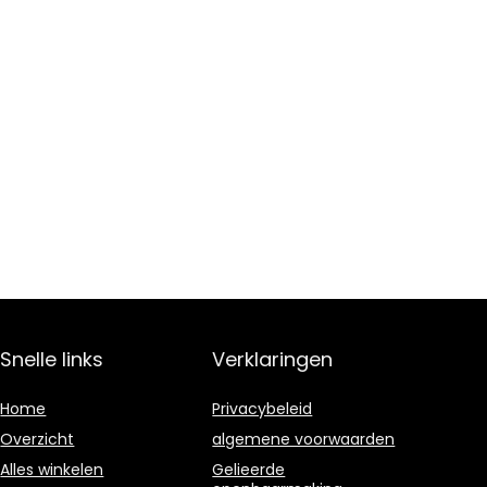
Snelle links
Verklaringen
Home
Privacybeleid
Overzicht
algemene voorwaarden
Alles winkelen
Gelieerde