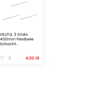
VILLFUL 3 Stuks
400mm Flexibele
Schacht
Verlengstuk Boor-
slagschroevendr
aaier
€
20.19
Ratelschroevendr
aaier Gemaakt
Van Metaal Voor
Gebruik