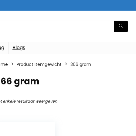
ag
Blogs
ome
Product Itemgewicht
‎366 gram
‎366 gram
t enkele resultaat weergeven