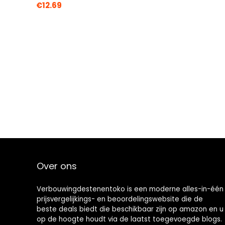
€
12.69
Over ons
Verbouwingdestenentoko is een moderne alles-in-één
prijsvergelijkings- en beoordelingswebsite die de
beste deals biedt die beschikbaar zijn op amazon en u
op de hoogte houdt via de laatst toegevoegde blogs.