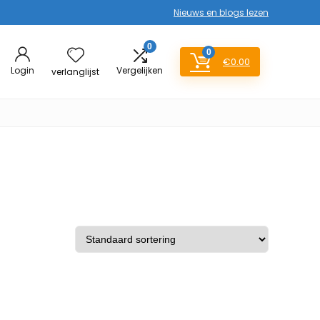
Nieuws en blogs lezen
0
0
€
0.00
Login
Vergelijken
verlanglijst