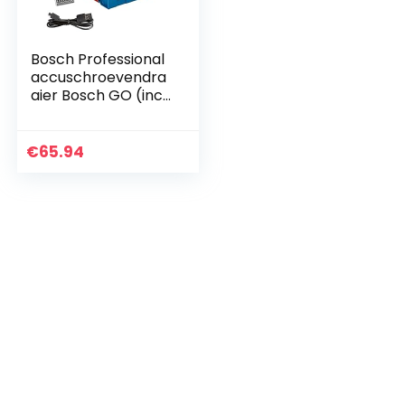
Bosch Professional
accuschroevendra
aier Bosch GO (incl.
25-delige bitset,
USB-laadkabel, L-
BOXX Mini) –
€
65.94
Amazon Exclusive
Set