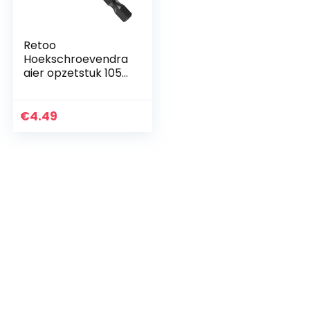
Retoo
Hoekschroevendra
aier opzetstuk 105
graden Haakse
schroevendraaier
opzetadapter 1/4
€
4.49
inch haakse boor
stalen hoekdriver
hoekboor-
krachtboorgereed
schap
multifunctionele
haakboor