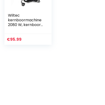
Wiltec
kernboormachine
2080 W, kernboor
tot 110 mm met
1700 rpm,
boormachine met
€
95.99
koffer en
toebehoren,
kroonboor
magneetboor