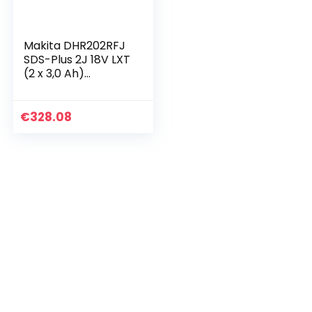
Makita DHR202RFJ
SDS-Plus 2J 18V LXT
(2 x 3,0 Ah)
beitelboor van
MAKPAC
€
328.08