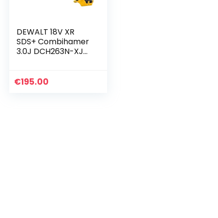
DEWALT 18V XR
SDS+ Combihamer
3.0J DCH263N-XJ
(geleverd zonder
accu & lader)
€
195.00