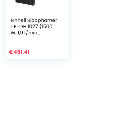
Einhell Sloophamer
TE-DH 1027 (1500
W, 1,9 1/min
slaggetal, SDS-
Max-
gereedschapshoud
€
491.41
er, softgrip, anti-
vibratiesysteem,
duurzaam en
robuust)