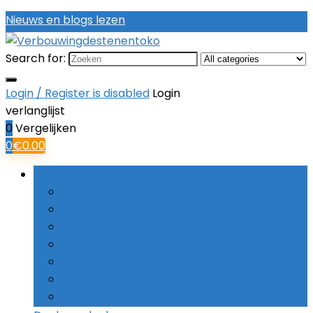
Nieuws en blogs lezen
Search for:
Login / Register is disabled
Login
verlanglijst
0
Vergelijken
0
€
0.00
Bladeren door rubrieken
Boorsets
Combinatieboren
Haakse boormachines
Hamerboren
Kernboren
Schroefboormachines
Slagboormachines