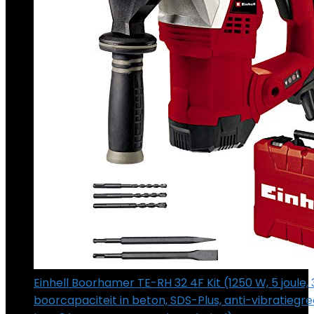
Einhell Boorhamer TE-RH 32 4F Kit (1250 W, 5 joule
boorcapaciteit in beton, SDS-Plus, anti-vibratiegree