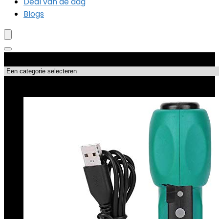
Deal van de dag
Blogs
Productcategorieën
Topdeals!!