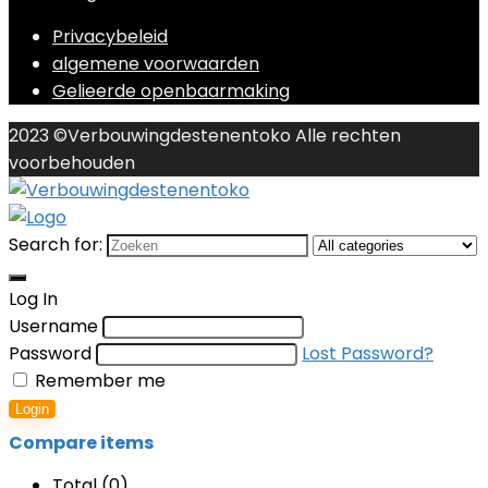
Privacybeleid
algemene voorwaarden
Gelieerde openbaarmaking
2023 ©Verbouwingdestenentoko Alle rechten
voorbehouden
Search for:
Log In
Username
Password
Lost Password?
Remember me
Login
Compare items
Total (
0
)