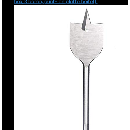
box, 3 boren, punt- en platte beitel)
€
141.00