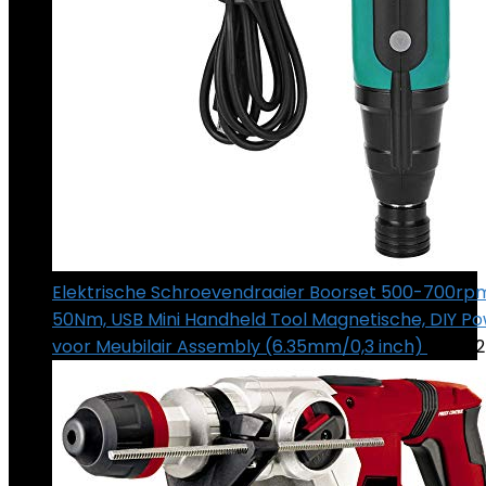
Elektrische Schroevendraaier Boorset 500-700rp
50Nm, USB Mini Handheld Tool Magnetische, DIY Po
voor Meubilair Assembly (6.35mm/0,3 inch)
€
29.32