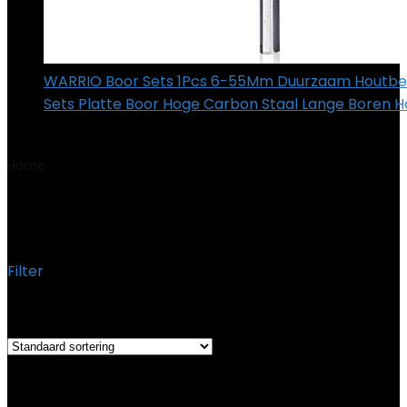
WARRIO Boor Sets 1Pcs 6-55Mm Duurzaam Houtbe
Sets Platte Boor Hoge Carbon Staal Lange Boren H
€
23.01
Home
Product Gewicht
‎22.27 Kilogram
‎22.27 Kilogram
Filter
Het enkele resultaat weergeven
Added to wishlist
Removed from wishlist
0
Add to compare