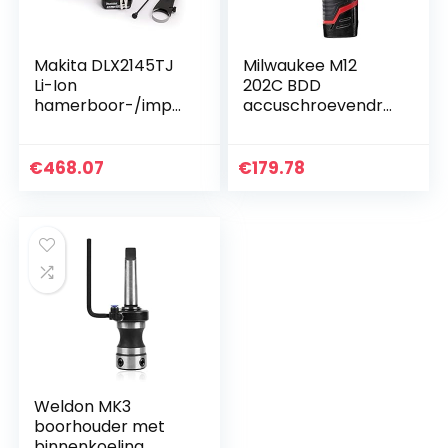
Makita DLX2145TJ
Milwaukee M12
Li-Ion
202C BDD
hamerboor-/impa
accuschroevendra
ctdriver kit, 18 V, 2 x
aier
5 Ah
€
468.07
€
179.78
Weldon MK3
boorhouder met
binnenkoeling