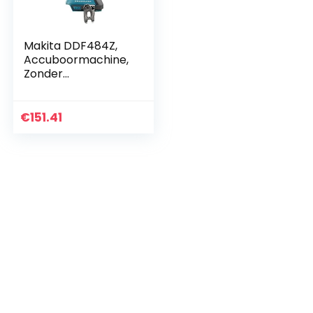
Makita DDF484Z,
Accuboormachine,
Zonder
Accu/Oplader, 450
W, 18 V, Blauw
€
151.41