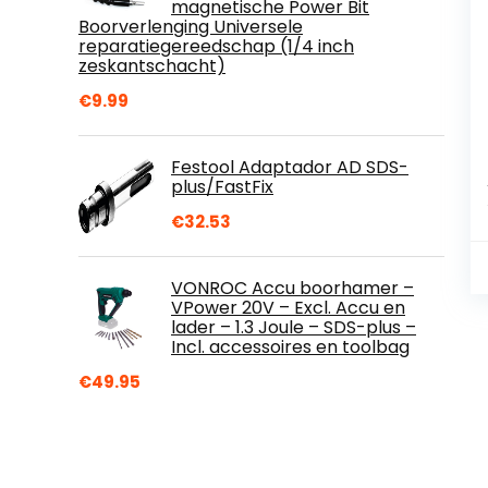
magnetische Power Bit
Boorverlenging Universele
reparatiegereedschap (1/4 inch
zeskantschacht)
€
9.99
Festool Adaptador AD SDS-
plus/FastFix
€
32.53
VONROC Accu boorhamer –
VPower 20V – Excl. Accu en
lader – 1.3 Joule – SDS-plus –
Incl. accessoires en toolbag
€
49.95