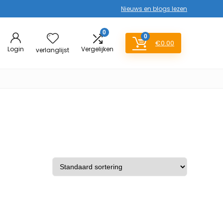
Nieuws en blogs lezen
0
0
€
0.00
Login
Vergelijken
verlanglijst