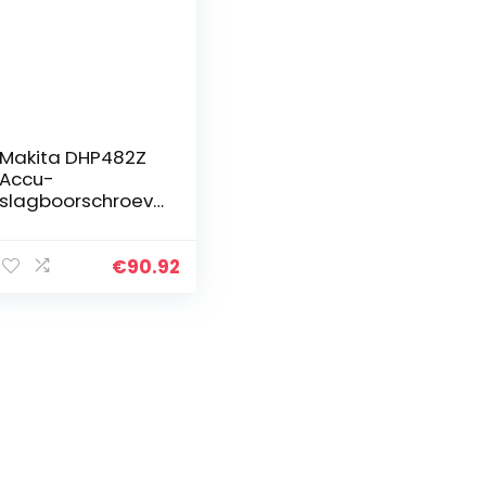
Makita DHP482Z
Accu-
slagboorschroev
endraaier, 18 V
(zonder accu,
zonder oplader)
€
90.92