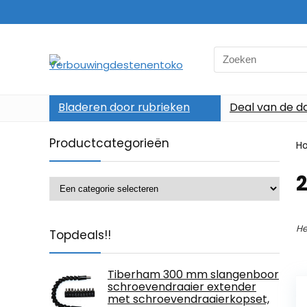
Search
for:
Bladeren door rubrieken
Deal van de d
Productcategorieën
H
‎
He
Topdeals!!
Tiberham 300 mm slangenboor
schroevendraaier extender
met schroevendraaierkopset,