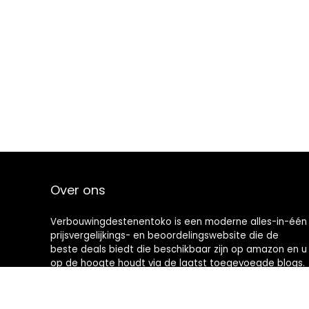
Over ons
Verbouwingdestenentoko is een moderne alles-in-één
prijsvergelijkings- en beoordelingswebsite die de
beste deals biedt die beschikbaar zijn op amazon en u
op de hoogte houdt via de laatst toegevoegde blogs.
Alle afbeeldingen zijn auteursrechtelijk beschermd
door hun respectievelijke eigenaren. Alle geciteerde
inhoud is afgeleid van hun respectievelijke bronnen.