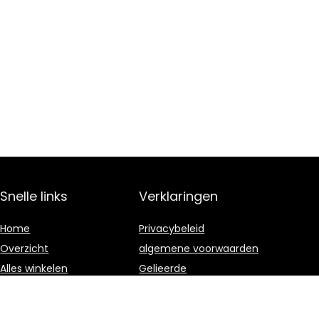
Snelle links
Verklaringen
Home
Privacybeleid
Overzicht
algemene voorwaarden
Alles winkelen
Gelieerde
openbaarmaking
Blogs
Onze webshops