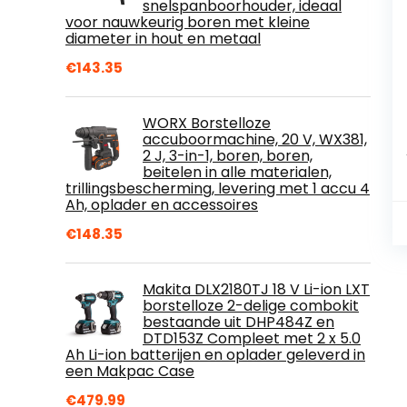
snelspanboorhouder, ideaal
voor nauwkeurig boren met kleine
diameter in hout en metaal
€
143.35
WORX Borstelloze
accuboormachine, 20 V, WX381,
2 J, 3-in-1, boren, boren,
beitelen in alle materialen,
trillingsbescherming, levering met 1 accu 4
Ah, oplader en accessoires
€
148.35
Makita DLX2180TJ 18 V Li-ion LXT
borstelloze 2-delige combokit
bestaande uit DHP484Z en
DTD153Z Compleet met 2 x 5.0
Ah Li-ion batterijen en oplader geleverd in
een Makpac Case
€
479.99