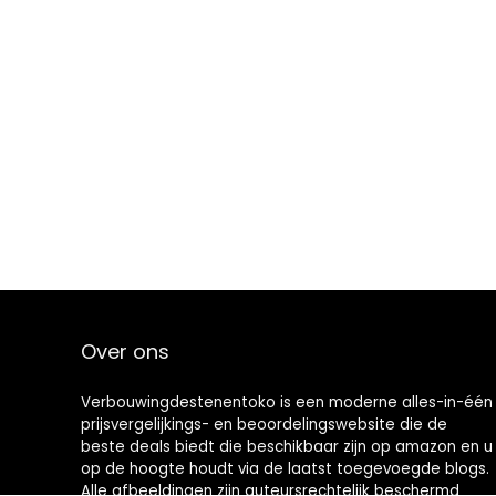
Over ons
Verbouwingdestenentoko is een moderne alles-in-één
prijsvergelijkings- en beoordelingswebsite die de
beste deals biedt die beschikbaar zijn op amazon en u
op de hoogte houdt via de laatst toegevoegde blogs.
Alle afbeeldingen zijn auteursrechtelijk beschermd