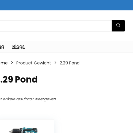
ag
Blogs
ome
Product Gewicht
‎2.29 Pond
2.29 Pond
t enkele resultaat weergeven