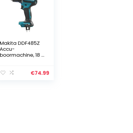
Makita DDF485Z
Accu-
boormachine, 18 V
(zonder accu,
zonder oplader)
€
74.99