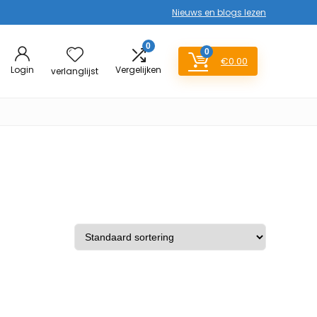
Nieuws en blogs lezen
0
0
€
0.00
Login
Vergelijken
verlanglijst