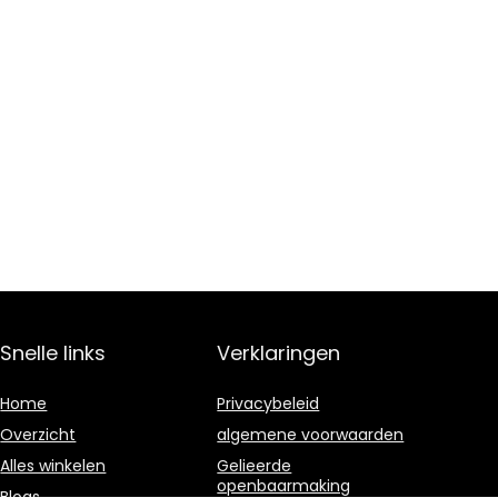
Snelle links
Verklaringen
Home
Privacybeleid
Overzicht
algemene voorwaarden
Alles winkelen
Gelieerde
openbaarmaking
Blogs