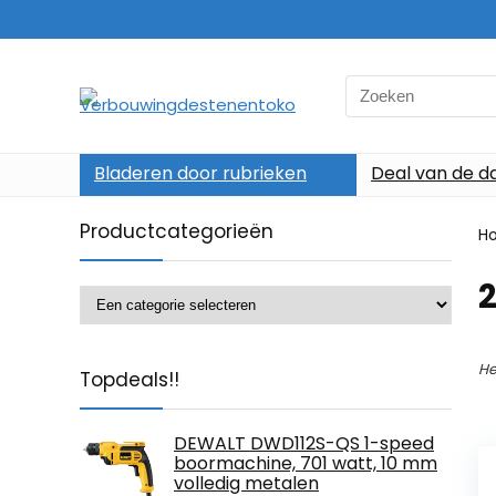
Search
for:
Bladeren door rubrieken
Deal van de d
Productcategorieën
H
‎
He
Topdeals!!
DEWALT DWD112S-QS 1-speed
boormachine, 701 watt, 10 mm
volledig metalen