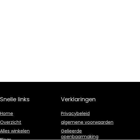
Snelle links
Verklaringen
Home
Privacybeleid
Overzicht
algemene voorwaarden
Alles winkelen
Gelieerde
openbaarmaking
Blogs