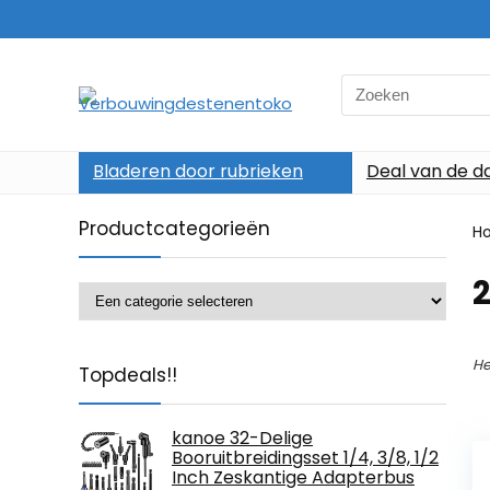
Search
for:
Bladeren door rubrieken
Deal van de d
Productcategorieën
H
‎
He
Topdeals!!
kanoe 32-Delige
Booruitbreidingsset 1/4, 3/8, 1/2
Inch Zeskantige Adapterbus