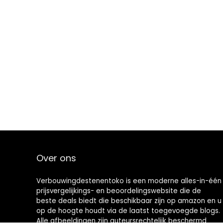
Over ons
Verbouwingdestenentoko is een moderne alles-in-één
prijsvergelijkings- en beoordelingswebsite die de
beste deals biedt die beschikbaar zijn op amazon en u
op de hoogte houdt via de laatst toegevoegde blogs.
Alle afbeeldingen zijn auteursrechtelijk beschermd