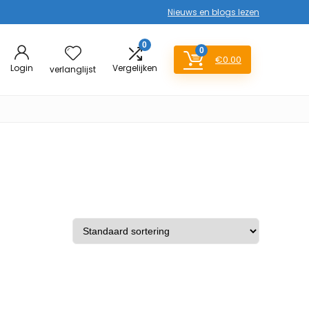
Nieuws en blogs lezen
0
0
€
0.00
Login
Vergelijken
verlanglijst