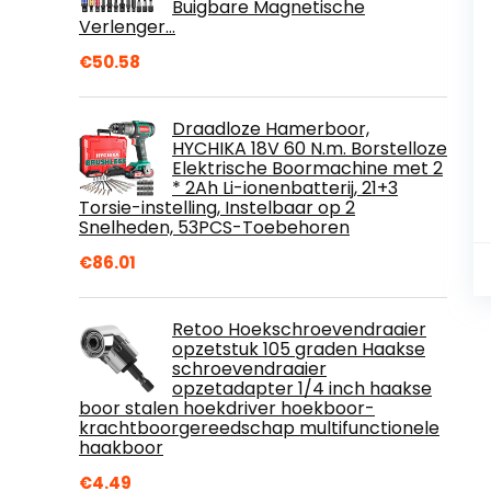
Buigbare Magnetische
Verlenger…
€
50.58
Draadloze Hamerboor,
HYCHIKA 18V 60 N.m. Borstelloze
Elektrische Boormachine met 2
* 2Ah Li-ionenbatterij, 21+3
Torsie-instelling, Instelbaar op 2
Snelheden, 53PCS-Toebehoren
€
86.01
Retoo Hoekschroevendraaier
opzetstuk 105 graden Haakse
schroevendraaier
opzetadapter 1/4 inch haakse
boor stalen hoekdriver hoekboor-
krachtboorgereedschap multifunctionele
haakboor
€
4.49