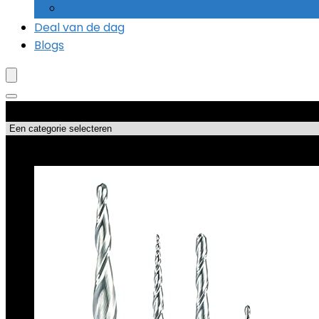
Slagboormachines
Deal van de dag
Blogs
Productcategorieën
Topdeals!!