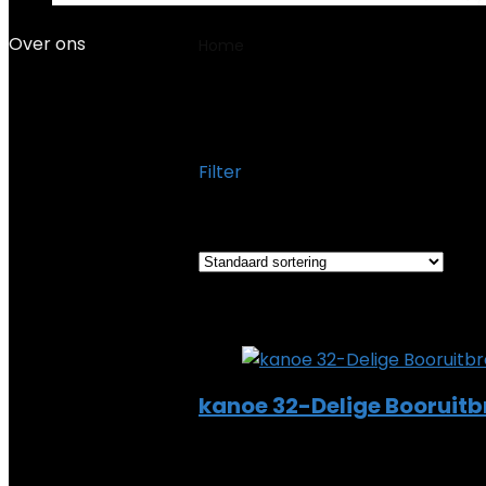
Over ons
Home
Product Gewicht
‎1000 G
‎1000 Gram
Filter
Het enkele resultaat weergeven
Added to wishlist
Removed from wi
Add to compare
kanoe 32-Delige Booruitb
Added to wishlist
Removed from wi