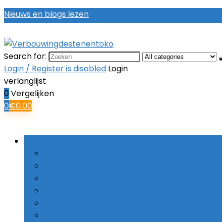
Nieuws en blogs lezen
Search for:
Login / Register is disabled
Login
verlanglijst
0
Vergelijken
0
€
0.00
Bladeren door rubrieken
Boorsets
Combinatieboren
Haakse boormachines
Hamerboren
Kernboren
Schroefboormachines