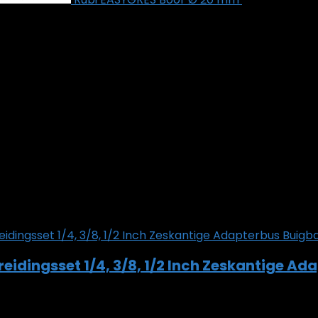
ram
shlist
0
reidingsset 1/4, 3/8, 1/2 Inch Zeskantige 
shlist
0