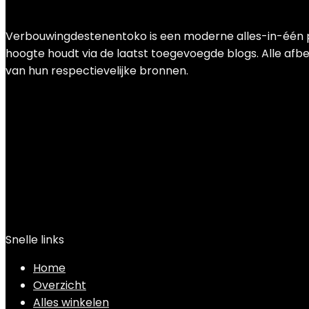
Add to compare
€
50.58
Verbouwingdestenentoko is een moderne alles-in-één pri
hoogte houdt via de laatst toegevoegde blogs. Alle afbee
van hun respectievelijke bronnen.
Snelle links
Home
Overzicht
Alles winkelen