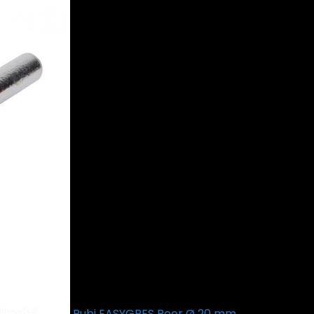
Rubi EASYGRES Boor Ø 20 mm
€
25.99