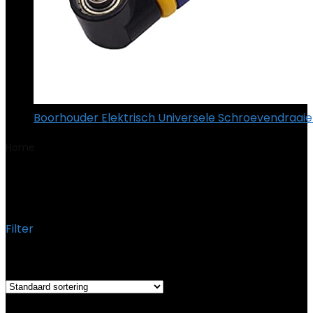
Boorhouder Elektrisch Universele Schroevendraaier 
Home
Product Gewicht
‎1.44 Kilogram
‎1.44 Kilogram
Filter
Het enkele resultaat weergeven
Added to wishlist
Removed from wishlist
0