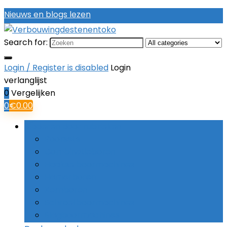
Nieuws en blogs lezen
Search for:
Login / Register is disabled
Login
verlanglijst
0
Vergelijken
0
€
0.00
Bladeren door rubrieken
Boorsets
Combinatieboren
Haakse boormachines
Hamerboren
Kernboren
Schroefboormachines
Slagboormachines