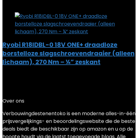
Add to compare
Ryobi R18IDBL-0 18V ONE+ draadloze
borstelloze slagschroevendraaier (alleen
lichaam), 270 Nm – ¼” zeskant
Added to wishlist
Removed from wishlist
0
Add to compare
€
160.13
Over ons
Verbouwingdestenentoko is een moderne alles-in-één
prijsvergelijkings- en beoordelingswebsite die de beste
deals biedt die beschikbaar zijn op amazon en u op de
hoogte houdt via de laatst toegevoegde blogs. Alle