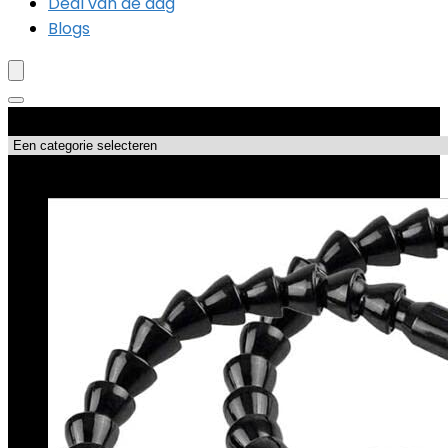
Deal van de dag
Blogs
Productcategorieën
Topdeals!!