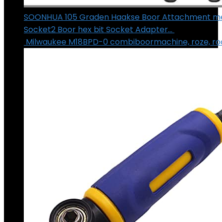
SOONHUA 105 Graden Haakse Boor Attachment met 
Socket2 Boor hex bit Socket Adapter…
€
37.41
Milwaukee M18BPD-0 combiboormachine, roze, ro