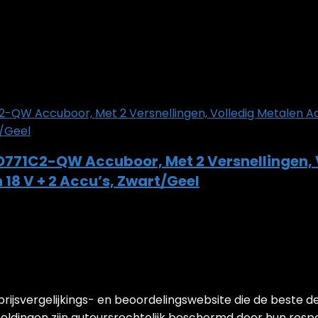
1C2-QW Accuboor, Met 2 Versnellingen, Vo
 18 V + 2 Accu’s, Zwart/Geel
jsvergelijkings- en beoordelingswebsite die de beste de
ldingen zijn auteursrechtelijk beschermd door hun respect