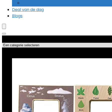
Slagboormachines
Deal van de dag
Blogs
Productcategorieën
Topdeals!!