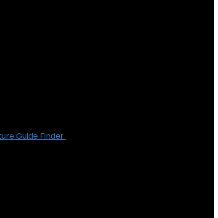
ture Guide Finder
€
13.79