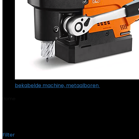
bekabelde machine, metaalboren
€
1,464.09
Home
Product Gewicht
‎1.28 Kilogram
‎1.28 Kilogram
Filter