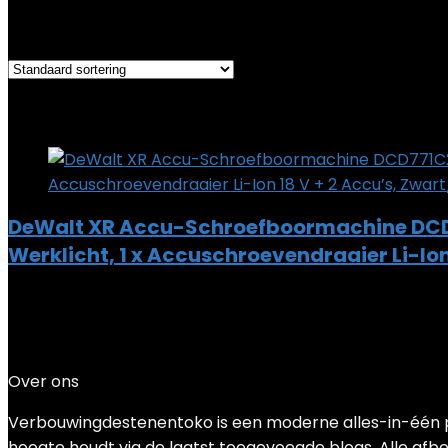
Het enkele resultaat weergeven
Added to wishlist
Removed from wishlist
0
Add to compare
DeWalt XR Accu-Schroefboormachine DCD77
Werklicht, 1 x Accuschroevendraaier Li-Ion
Added to wishlist
Removed from wishlist
0
Add to compare
€
147.05
Over ons
Verbouwingdestenentoko is een moderne alles-in-één pri
hoogte houdt via de laatst toegevoegde blogs. Alle afbee