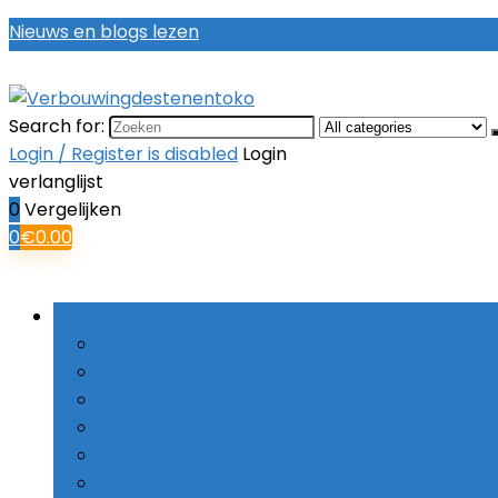
Nieuws en blogs lezen
Search for:
Login / Register is disabled
Login
verlanglijst
0
Vergelijken
0
€
0.00
Bladeren door rubrieken
Boorsets
Combinatieboren
Haakse boormachines
Hamerboren
Kernboren
Schroefboormachines