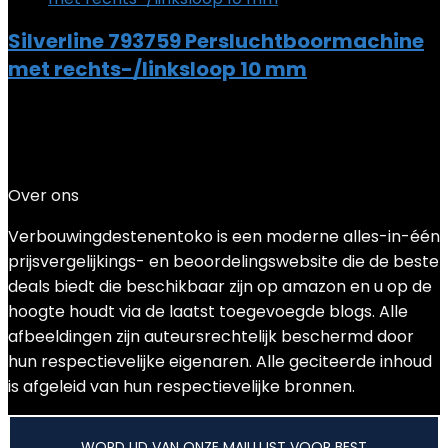
Silverline 793759 Persluchtboormachine
met rechts-/linksloop 10 mm
Added to wishlist
Removed from wishlist
0
Add to compare
€
54.05
Over ons
Verbouwingdestenentoko is een moderne alles-in-één
prijsvergelijkings- en beoordelingswebsite die de beste
deals biedt die beschikbaar zijn op amazon en u op de
hoogte houdt via de laatst toegevoegde blogs. Alle
afbeeldingen zijn auteursrechtelijk beschermd door
hun respectievelijke eigenaren. Alle geciteerde inhoud
is afgeleid van hun respectievelijke bronnen.
WORD LID VAN ONZE MAILLIJST VOOR BEST