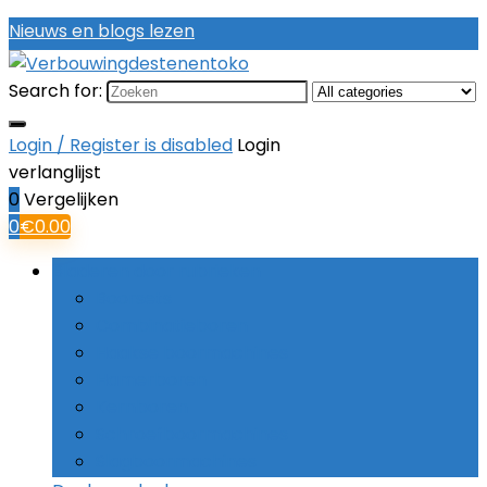
Nieuws en blogs lezen
Search for:
Login / Register is disabled
Login
verlanglijst
0
Vergelijken
0
€
0.00
Bladeren door rubrieken
Boorsets
Combinatieboren
Haakse boormachines
Hamerboren
Kernboren
Schroefboormachines
Slagboormachines