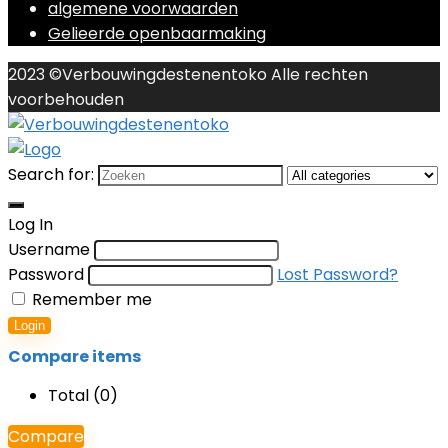
algemene voorwaarden
Gelieerde openbaarmaking
2023 ©Verbouwingdestenentoko Alle rechten
voorbehouden
Search for:
Log In
Username
Password
Lost Password?
Remember me
Login
Compare items
Total (
0
)
Compare