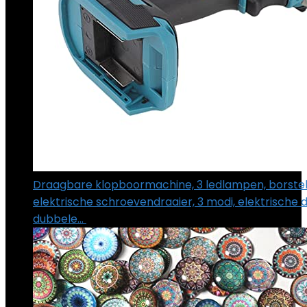
Draagbare klopboormachine, 3 ledlampen, borstel
elektrische schroevendraaier, 3 modi, elektrische d
dubbele…
€
58.89