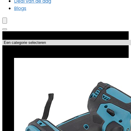
Deal van de dag
Blogs
Productcategorieën
Topdeals!!