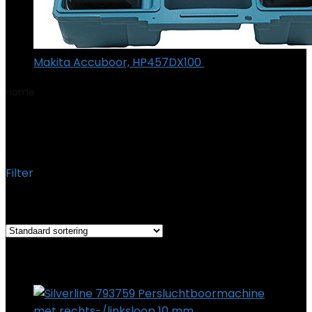
Makita Accuboor, HP457DX100
€
182.47
Home
Product Gewicht
‎1.24 Kilogram
‎1.24 Kilogram
Filter
Het enkele resultaat weergeven
Added to wishlist
Removed from wishlist
0
Add to compare