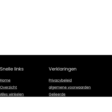
Snelle links
Verklaringen
Home
Privacybeleid
Overzicht
algemene voorwaarden
Alles winkelen
Gelieerde
openbaarmaking
Blogs
Onze webshops