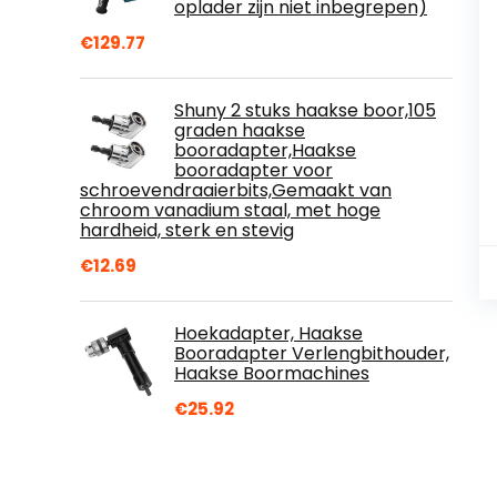
oplader zijn niet inbegrepen)
€
129.77
Shuny 2 stuks haakse boor,105
graden haakse
booradapter,Haakse
booradapter voor
schroevendraaierbits,Gemaakt van
chroom vanadium staal, met hoge
hardheid, sterk en stevig
€
12.69
Hoekadapter, Haakse
Booradapter Verlengbithouder,
Haakse Boormachines
€
25.92