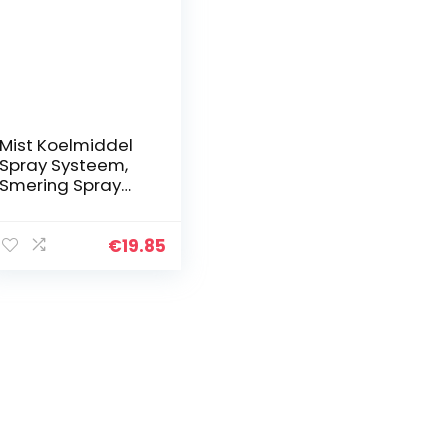
Mist Koelmiddel
Spray Systeem,
Smering Spray
Systeem Unit voor
8 mm Luchtpijp
CNC
€
19.85
Draaimachine
Boor