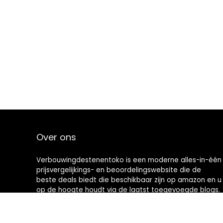
Over ons
Verbouwingdestenentoko is een moderne alles-in-één
prijsvergelijkings- en beoordelingswebsite die de
beste deals biedt die beschikbaar zijn op amazon en u
op de hoogte houdt via de laatst toegevoegde blogs.
Alle afbeeldingen zijn auteursrechtelijk beschermd
door hun respectievelijke eigenaren. Alle geciteerde
inhoud is afgeleid van hun respectievelijke bronnen.