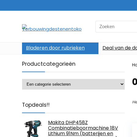
Search
for:
Bladeren door rubrieken
Deal van de d
Productcategorieën
H
‎
He
Topdeals!!
Makita DHP458Z
Combinatieboormachine 18V
Lithium 91Nm (batterijen en