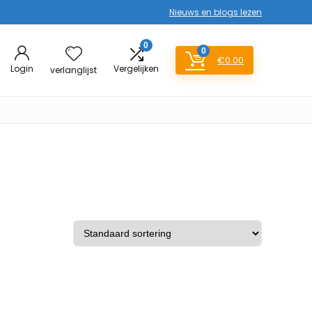
Nieuws en blogs lezen
0
0
€
0.00
Login
Vergelijken
verlanglijst