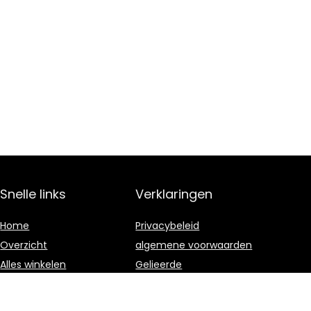
Snelle links
Verklaringen
Home
Privacybeleid
Overzicht
algemene voorwaarden
Alles winkelen
Gelieerde
openbaarmaking
Blogs
Onze webshops