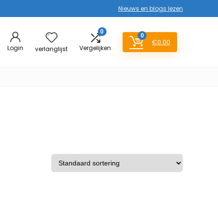
Nieuws en blogs lezen
0
0
€
0.00
Login
Vergelijken
verlanglijst