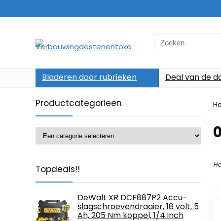
Search
for:
Bladeren door rubrieken
Deal van de d
Productcategorieën
H
‎
He
Topdeals!!
DeWalt XR DCF887P2 Accu-
slagschroevendraaier, 18 volt, 5
Ah, 205 Nm koppel, 1/4 inch