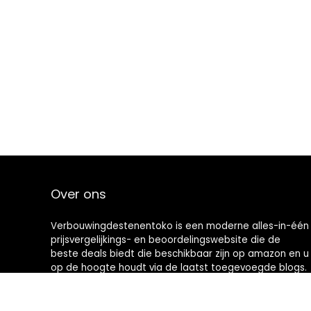
Over ons
Verbouwingdestenentoko is een moderne alles-in-één
prijsvergelijkings- en beoordelingswebsite die de
beste deals biedt die beschikbaar zijn op amazon en u
op de hoogte houdt via de laatst toegevoegde blogs.
Alle afbeeldingen zijn auteursrechtelijk beschermd
door hun respectievelijke eigenaren. Alle geciteerde
inhoud is afgeleid van hun respectievelijke bronnen.