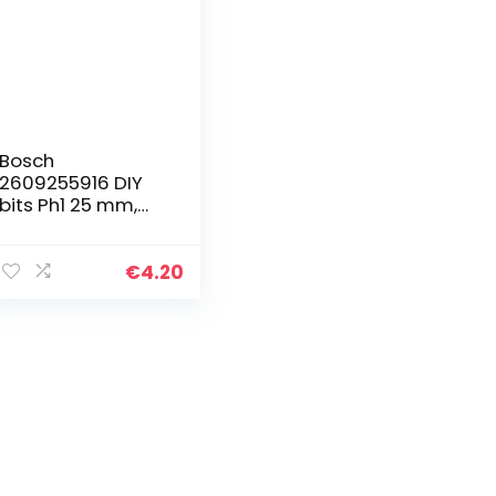
Bosch
2609255916 DIY
bits Ph1 25 mm,
1/4 inch
zeskantschacht
DIN 3126-C6.3,
€
4.20
titanium (2)