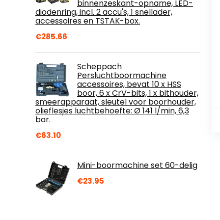
binnenzeskant-opname, LED-
diodenring, incl. 2 accu's, 1 snellader,
accessoires en TSTAK-box.
€
285.66
Scheppach
Persluchtboormachine
accessoires, bevat 10 x HSS
boor, 6 x CrV-bits, 1 x bithouder,
smeerapparaat, sleutel voor boorhouder,
olieflesjes luchtbehoefte: Ø 141 l/min, 6,3
bar.
€
63.10
Mini-boormachine set 60-delig
€
23.95