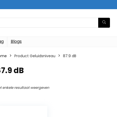
ag
Blogs
ome
Product Geluidsniveau
‎87.9 dB
87.9 dB
t enkele resultaat weergeven