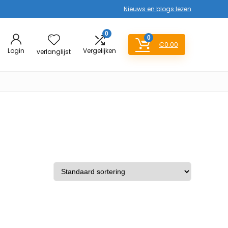
Nieuws en blogs lezen
0
0
€
0.00
Login
Vergelijken
verlanglijst