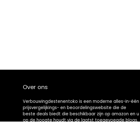
Over ons
Verbouwingdestenentoko is een moderne alles-in-één
prijsvergelijkings- en beoordelingswebsite die de
beste deals biedt die beschikbaar zijn op amazon en u
op de hoogte houdt via de laatst toegevoegde blogs.
Alle afbeeldingen zijn auteursrechtelijk beschermd
door hun respectievelijke eigenaren. Alle geciteerde
inhoud is afgeleid van hun respectievelijke bronnen.