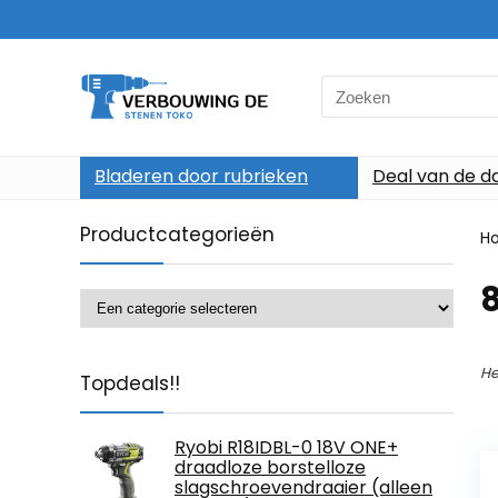
Search
for:
Bladeren door rubrieken
Deal van de d
Productcategorieën
H
‎
He
Topdeals!!
Ryobi R18IDBL-0 18V ONE+
draadloze borstelloze
slagschroevendraaier (alleen