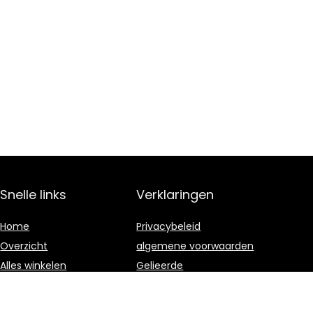
Snelle links
Verklaringen
Home
Privacybeleid
Overzicht
algemene voorwaarden
Alles winkelen
Gelieerde
openbaarmaking
Blogs
Onze webshops