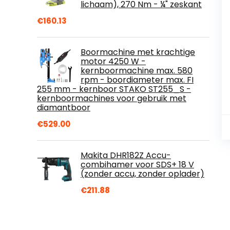
lichaam), 270 Nm - ¼" zeskant
€
160.13
Boormachine met krachtige
motor 4250 W -
kernboormachine max. 580
rpm - boordiameter max. FI
255 mm - kernboor STAKO ST255_S -
kernboormachines voor gebruik met
diamantboor
€
529.00
Makita DHR182Z Accu-
combihamer voor SDS+ 18 V
(zonder accu, zonder oplader)
€
211.88