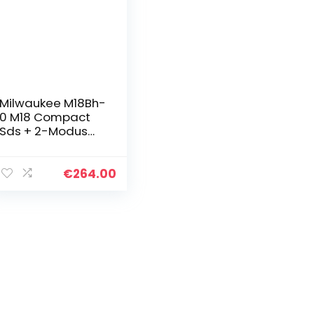
Milwaukee M18Bh-
0 M18 Compact
Sds + 2-Modus
Boorhamer, 18 W,
18 V
€
264.00