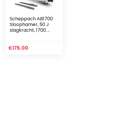
Scheppach AB1700
Sloophamer, 50 J
slagkracht, 1700 W
vermogen, 2000
slagen/min, 390
mm punt- en
€
175.00
platte beitel incl.
metalen
transportkoffer