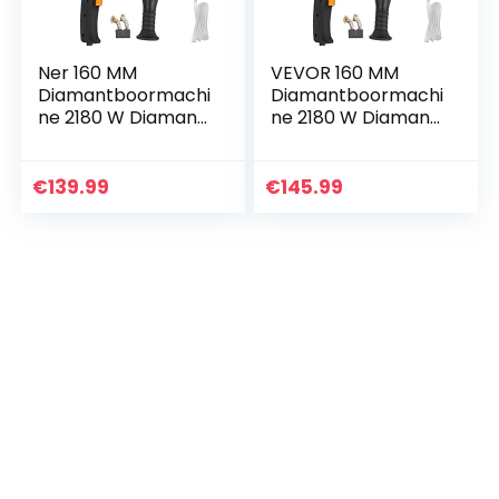
Ner 160 MM
VEVOR 160 MM
Diamantboormachi
Diamantboormachi
ne 2180 W Diamant
ne 2180 W Diamant
Percussie Kernboor
Percussie Kernboor
Nat & Droog
Nat & Droog
Handheld
Handheld
€
139.99
€
145.99
Diamantboormachi
Diamantboormachi
ne Heavy Duty
ne Heavy Duty…
voor…