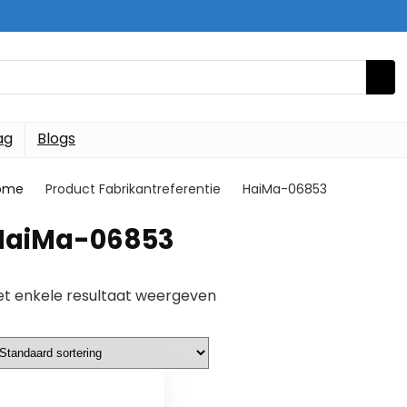
ag
Blogs
ome
Product Fabrikantreferentie
‎HaiMa-06853
‎HaiMa-06853
et enkele resultaat weergeven