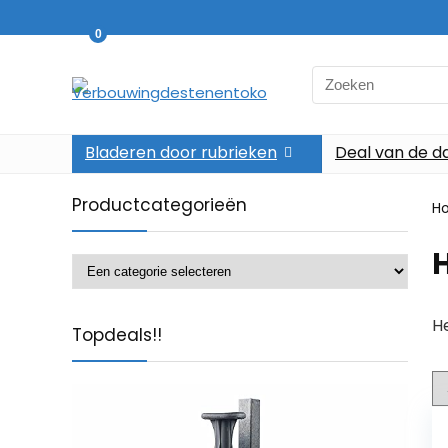
0
Search
for:
Bladeren door rubrieken
Deal van de d
Productcategorieën
H
H
Topdeals!!