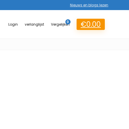
Nieuws en blogs lezen
€
0.00
0
Login
verlanglijst
Vergelijken