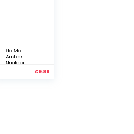
HaiMa
Amber
Nuclear
Carving Mini
€
9.86
Handboor –
Zwart