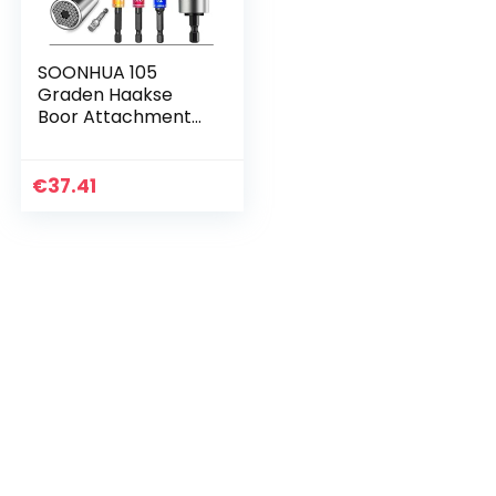
SOONHUA 105
Graden Haakse
Boor Attachment
met Flexibele
Assen Boor
Universele Socket2
€
37.41
Boor hex bit Socket
Adapter…