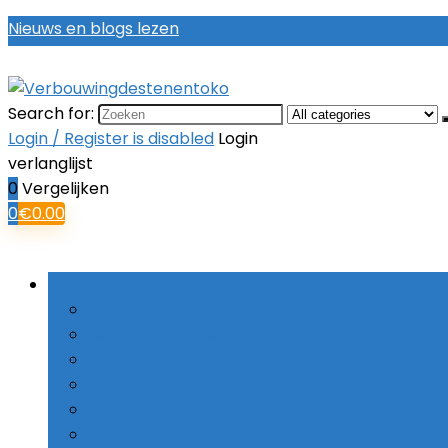
Nieuws en blogs lezen
Search for:
Login / Register is disabled
Login
verlanglijst
0
Vergelijken
0
€
0.00
Bladeren door rubrieken
Boorsets
Combinatieboren
Haakse boormachines
Hamerboren
Kernboren
Schroefboormachines