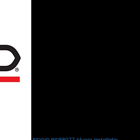
RIDGID RID58077 Afvoer Installatie
€
760.14