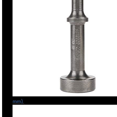
mm)
€
8.68