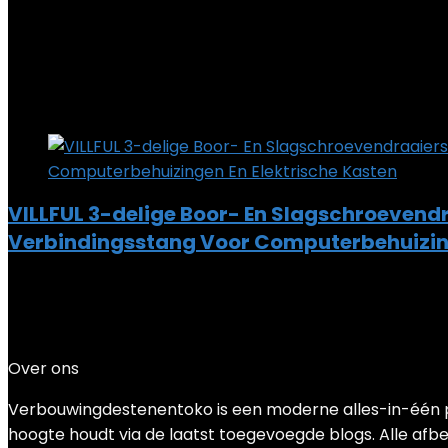
Added to wishlist
Removed from wishlist
0
Add to compare
€
20.19
Added to wishlist
Removed from wishlist
0
Add to compare
VILLFUL 3-delige Boor- En Slagschroevend
Verbindingsstang Voor Computerbehuizing
Added to wishlist
Removed from wishlist
0
Add to compare
€
15.19
Over ons
Verbouwingdestenentoko is een moderne alles-in-één pri
hoogte houdt via de laatst toegevoegde blogs. Alle afbee