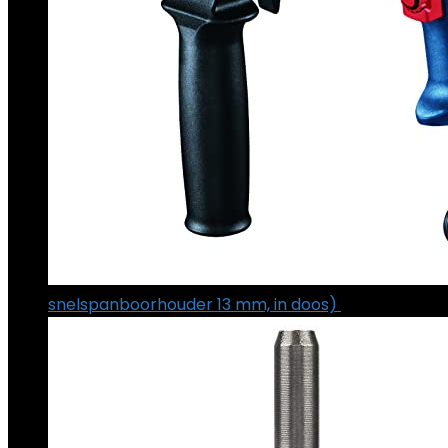
snelspanboorhouder 13 mm, in doos)
€
63.57