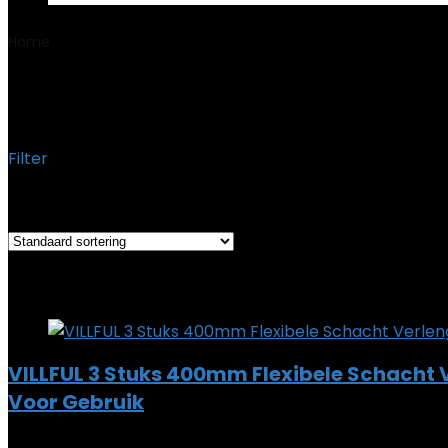
Home
Product Dekking
‎09-02-2028
‎09-02-2028
Filter
Toont alle 2 resultaten
Added to wishlist
Removed from wishlist
0
Add to compare
VILLFUL 3 Stuks 400mm Flexibele Schacht
Voor Gebruik