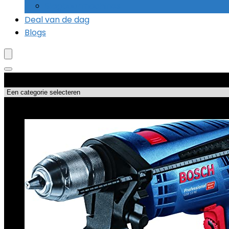
Slagboormachines
Deal van de dag
Blogs
Productcategorieën
Topdeals!!