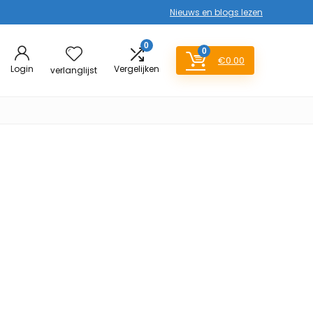
Nieuws en blogs lezen
0
0
€
0.00
Login
Vergelijken
verlanglijst