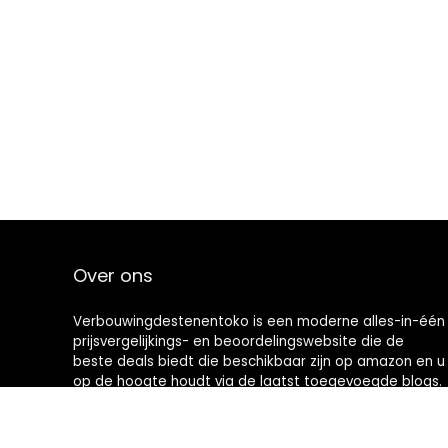
Over ons
Verbouwingdestenentoko is een moderne alles-in-één
prijsvergelijkings- en beoordelingswebsite die de
beste deals biedt die beschikbaar zijn op amazon en u
op de hoogte houdt via de laatst toegevoegde blogs.
Alle afbeeldingen zijn auteursrechtelijk beschermd
door hun respectievelijke eigenaren. Alle geciteerde
inhoud is afgeleid van hun respectievelijke bronnen.