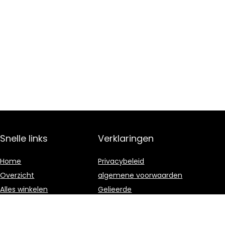
Snelle links
Verklaringen
Home
Privacybeleid
Overzicht
algemene voorwaarden
Alles winkelen
Gelieerde
openbaarmaking
Blogs
Onze webshops