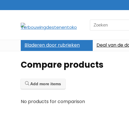
Search
for:
Bladeren door rubrieken
Deal van de d
Compare products
Add more items
No products for comparison