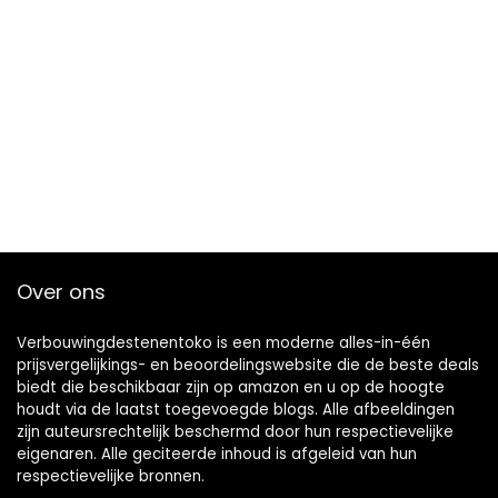
Over ons
Verbouwingdestenentoko is een moderne alles-in-één
prijsvergelijkings- en beoordelingswebsite die de beste deals
biedt die beschikbaar zijn op amazon en u op de hoogte
houdt via de laatst toegevoegde blogs. Alle afbeeldingen
zijn auteursrechtelijk beschermd door hun respectievelijke
eigenaren. Alle geciteerde inhoud is afgeleid van hun
respectievelijke bronnen.