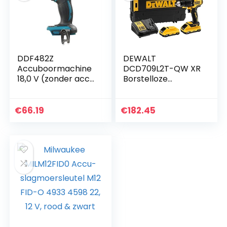
DDF482Z
DEWALT
Accuboormachine
DCD709L2T-QW XR
18,0 V (zonder accu,
Borstelloze
zonder oplader)
slagboorschroeven
draaier, 18 V, 13 mm,
65 Nm, met 2 Li-
€
66.19
€
182.45
ion-accu’s 3,0 Ah
en koffer TSTAK