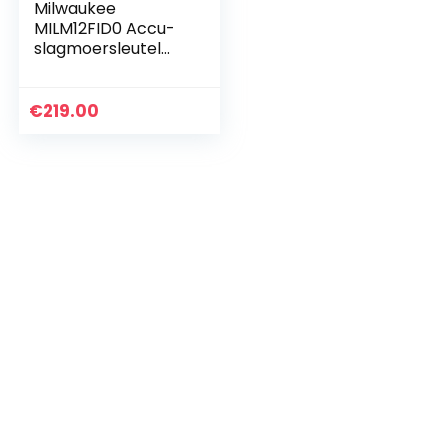
Milwaukee
MILM12FID0 Accu-
slagmoersleutel
M12 FID-O 4933
4598 22, 12 V, rood
& zwart
€
219.00