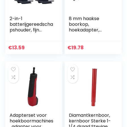
2-in-1
8 mm haakse
batterijgereedscha
boorkop,
pshouder, fijn
hoekadapter,
bewerkte batterij-
haakse
opbergbeugel voor
boorverlenging,
elektrisch
voor draagbare
€
13.59
€
19.78
gereedschap
elektrische
Gladde buitenkant
boormachines voor
2…
verlengboorgereed
schap
Adapterset voor
Diamantkernboor,
hoekboormachines
kernboor Sterke 1-
, adapter voor
1/4 draad Stevige