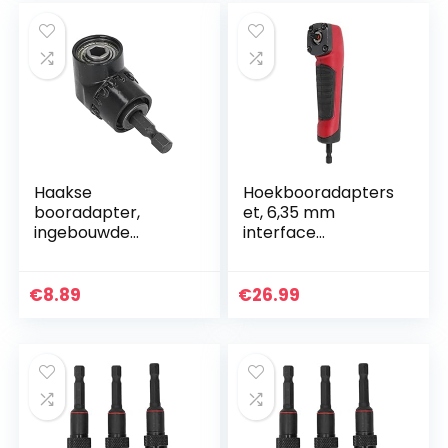
magneet om te
werken
Haakse
Hoekbooradapters
booradapter,
et, 6,35 mm
ingebouwde
interface
magneet Chroom-
Magnetisch
vanadiumstaal 1/4
ontwerp Eenvoudig
inch zeshoekige
te installeren
€
8.89
€
26.99
bithouder
Comfortabele
Accessoire hoge
handgreep ABS-
hardheid om te…
handgreep…