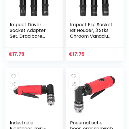
Impact Driver
Impact Flip Socket
Socket Adapter
Bit Houder, 3 Stks
Set, Draaibare
Chroom Vanadium
Hoek Chroom
Staal 1/4in OD
Vanadium Staal
Sterke
Sterke
Magnetische
€
17.79
€
17.79
Magnetische
Attractie Impact
Attractie Impact
Driver Socket…
Flip Socket…
Industriële
Pneumatische
luchtboor, mini-
boor, ergonomisch