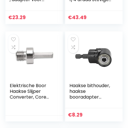
elektrische
concentrische as
schroevendraaier
Spaanafvoergat
Standaardformaat
Slijtvastheid voor
€
23.29
€
43.49
ABS-handvat 6,35
rode baksteen…
mm…
Elektrische Boor
Haakse bithouder,
Haakse Slijper
haakse
Converter, Core
booradapter
Bits
Chroom-
Aansluitadapter
vanadiumstaal
Stevig Eenvoudig te
Roestvrij hoge
€
8.29
Installeren Hex
hardheid
Shank…
Ingebouwde