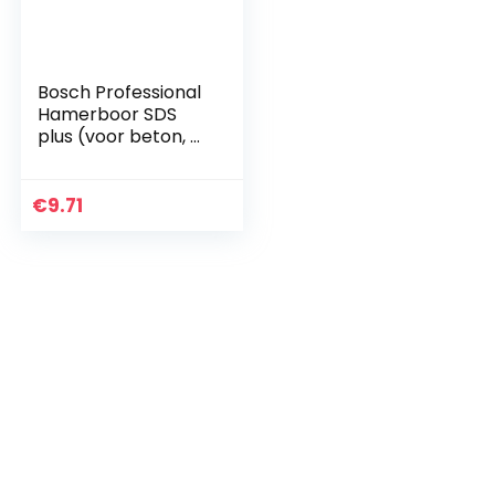
Bosch Professional
Hamerboor SDS
plus (voor beton, Ø
7 mm, lengte 215
mm, accessoire
boorhamer)
€
9.71