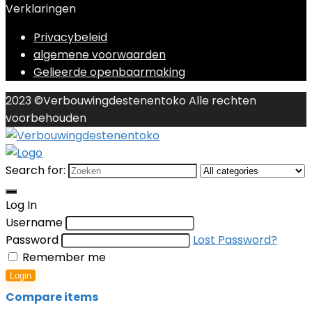
Verklaringen
Privacybeleid
algemene voorwaarden
Gelieerde openbaarmaking
2023 ©Verbouwingdestenentoko Alle rechten
voorbehouden
Search for:
Log In
Username
Password
Lost Password?
Remember me
Login
Compare items