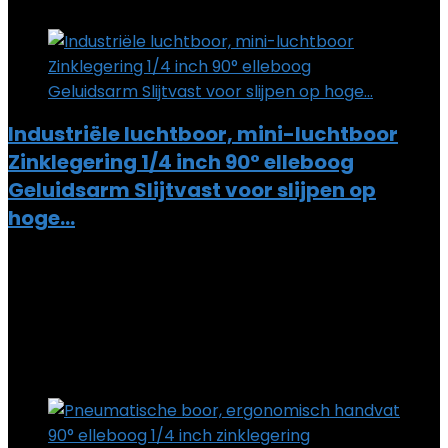
Add to compare
Industriële luchtboor, mini-luchtboor
Zinklegering 1/4 inch 90° elleboog
Geluidsarm Slijtvast voor slijpen op
hoge…
Added to wishlist
Removed from wishlist
0
Add to compare
€
57.69
Added to wishlist
Removed from wishlist
0
Add to compare