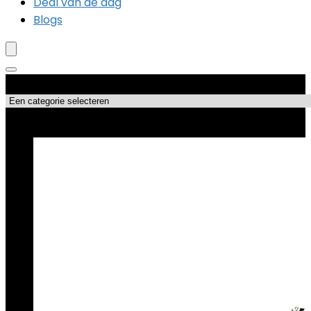
Deal van de dag
Blogs
Productcategorieën
Topdeals!!