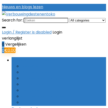
Nieuws en blogs lezen
Search for:
Login / Register is disabled
Login
verlanglijst
0
Vergelijken
0
€
0.00
Bladeren door rubrieken
Boorsets
Combinatieboren
Haakse boormachines
Hamerboren
Kernboren
Schroefboormachines
Slagboormachines