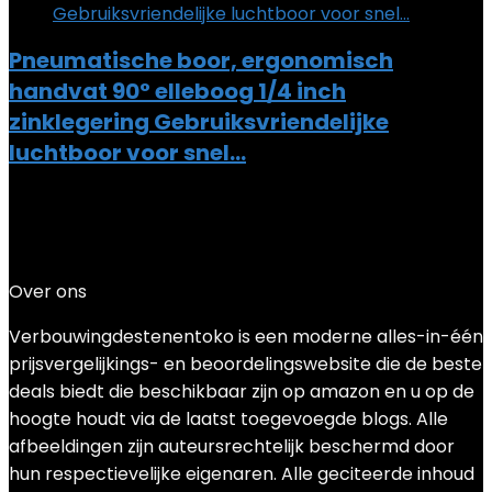
Pneumatische boor, ergonomisch
handvat 90° elleboog 1/4 inch
zinklegering Gebruiksvriendelijke
luchtboor voor snel…
Added to wishlist
Removed from wishlist
0
Add to compare
€
57.69
Over ons
Verbouwingdestenentoko is een moderne alles-in-één
prijsvergelijkings- en beoordelingswebsite die de beste
deals biedt die beschikbaar zijn op amazon en u op de
hoogte houdt via de laatst toegevoegde blogs. Alle
afbeeldingen zijn auteursrechtelijk beschermd door
hun respectievelijke eigenaren. Alle geciteerde inhoud