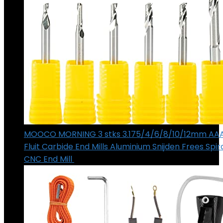
MOOCO MORNING 3 stks 3.175/4/6/8/10/12mm AAA
Fluit Carbide End Mills Aluminium Snijden Frees Spir
CNC End Mill
€
22.43