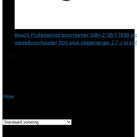
Bosch Professional boorhamer GBH 2-26 F (830 wa
wisselboorhouder SDS plus, slagenergie: 2,7 J, in ko
Home
Product Afmetingen pakket
‎20 x 10 x 6 cm; 680
gram
‎20 x 10 x 6 cm; 680 gram
Filter
Toont alle 2 resultaten
Added to wishlist
Removed from wishlist
0