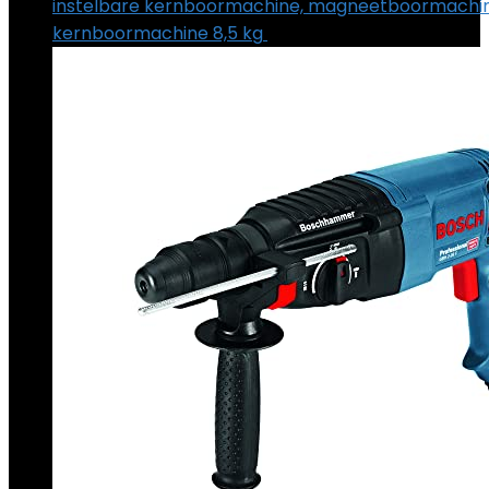
instelbare kernboormachine, magneetboormachine
kernboormachine 8,5 kg
€
747.99