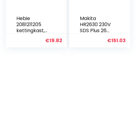
Hebie
Makita
2081211205
HR2630 230V
kettingkast,
SDS Plus 26
zwart, 40 x 20
mm Rotary
€
19.82
€
151.03
x 20 cm
hamer, 800 W,
240 V, blauw,
zilver