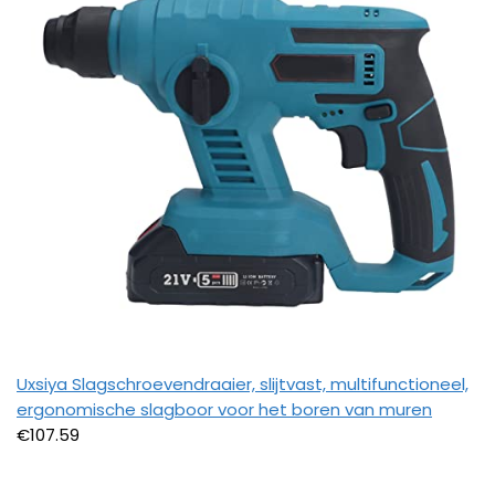
Uxsiya Slagschroevendraaier, slijtvast, multifunctioneel,
ergonomische slagboor voor het boren van muren
€
107.59