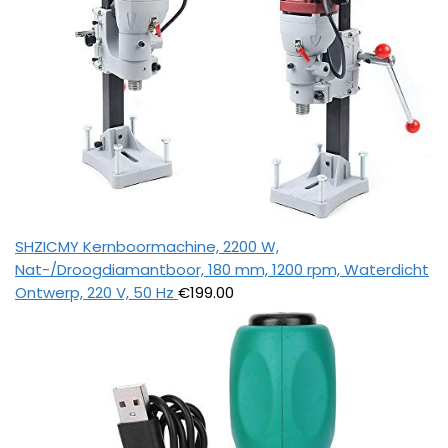
SHZICMY Kernboormachine, 2200 W,
Nat-/Droogdiamantboor, 180 mm, 1200 rpm, Waterdicht
Ontwerp, 220 V, 50 Hz
€
199.00