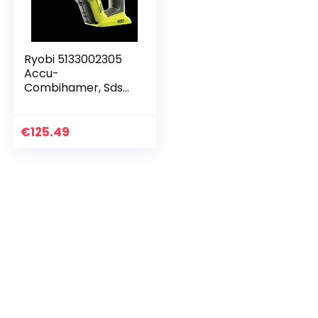
Ryobi 5133002305
Accu-
Combihamer, Sds-
Plus Type R18SDS-0
18 V, Hyper Groen
€
125.49