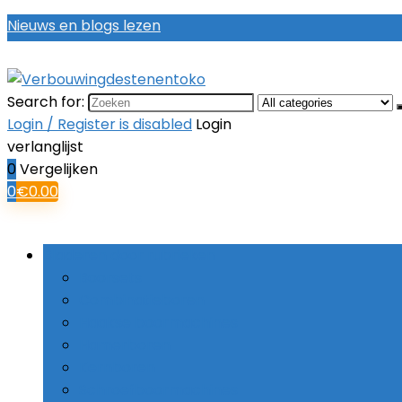
Nieuws en blogs lezen
Search for:
Login / Register is disabled
Login
verlanglijst
0
Vergelijken
0
€
0.00
Bladeren door rubrieken
Boorsets
Combinatieboren
Haakse boormachines
Hamerboren
Kernboren
Schroefboormachines