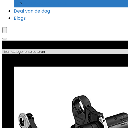
Slagboormachines
Deal van de dag
Blogs
Productcategorieën
Topdeals!!