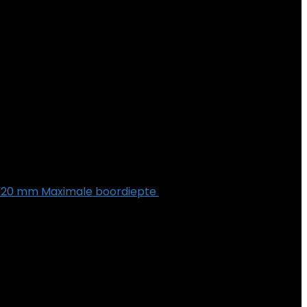
, 120 mm Maximale boordiepte
€
89.99