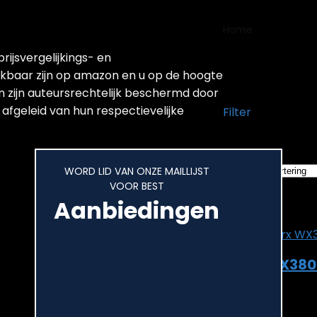
Home
Product
ijsvergelijkings- en
‎WX380.
ikbaar zijn op amazon en u op de hoogte
n zijn auteursrechtelijk beschermd door
 afgeleid van hun respectievelijke
Filter
Het enkele resu
WORD LID VAN ONZE MAILLIJST
VOOR BEST
Added to wishlist
Aanbiedingen
Add to compare
Worx WX380.9
Added to wishlist