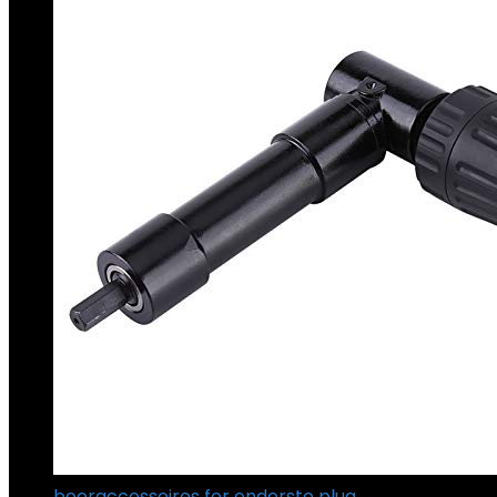
booraccessoires for onderste plug…
€
69.61