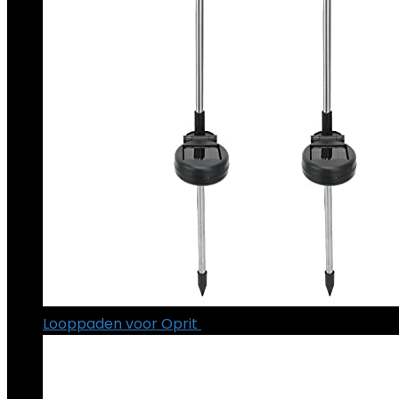
Looppaden voor Oprit
€
21.09