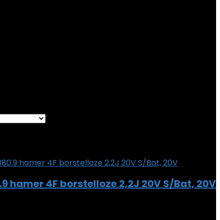
 Onderdeelnummer
‎WX380.9
9
ltaat weergeven
Removed from wishlist
0
 hamer 4F borstelloze 2,2J 20V S/Bat, 20V
Removed from wishlist
0