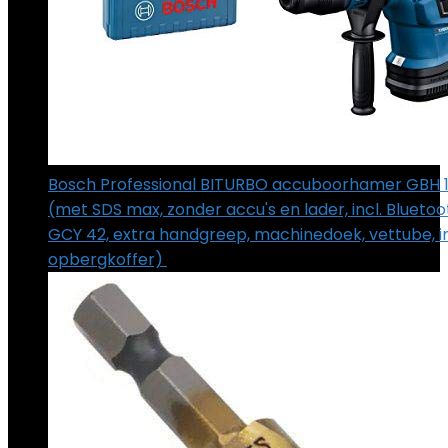
Bosch Professional BITURBO accuboorhamer GBH 
(met SDS max, zonder accu's en lader, incl. Blueto
GCY 42, extra handgreep, machinedoek, vettube, i
opbergkoffer)
€
539.00