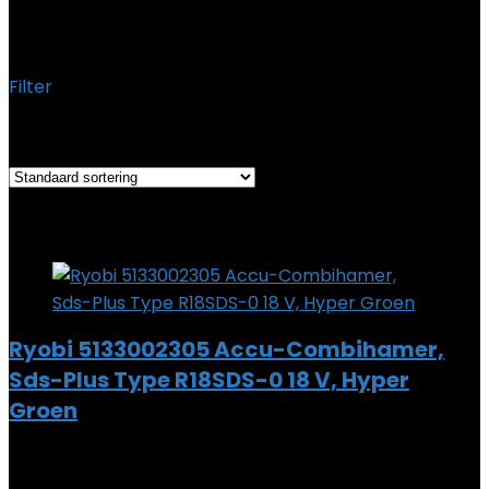
‎5133002305
Filter
Het enkele resultaat weergeven
Added to wishlist
Removed from wishlist
0
Add to compare
Ryobi 5133002305 Accu-Combihamer,
Sds-Plus Type R18SDS-0 18 V, Hyper
Groen
Added to wishlist
Removed from wishlist
0