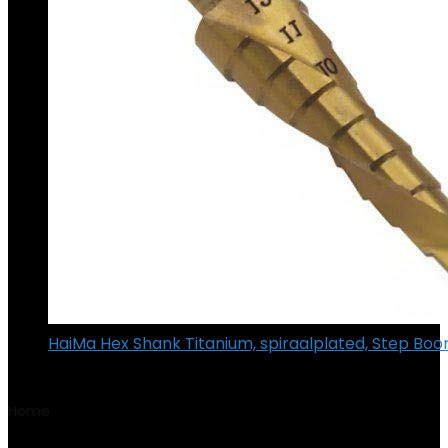
HaiMa Hex Shank Titanium, spiraalplated, Step Boo
€
6.44
Home
Product Onderdeelnummer
‎5133002305