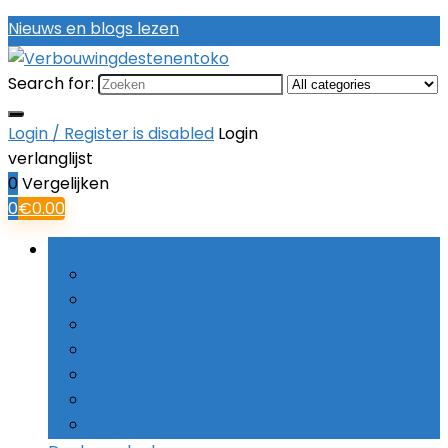
Nieuws en blogs lezen
Search for:
Login / Register is disabled
Login
verlanglijst
0
Vergelijken
0
€
0.00
Bladeren door rubrieken
Boorsets
Combinatieboren
Haakse boormachines
Hamerboren
Kernboren
Schroefboormachines
Slagboormachines