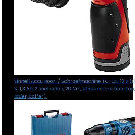
Einhell Accu Boor-/ Schroefmachine TC-CD 12 Li (Lit
V, 1,3 Ah, 2 snelheden, 20 Nm, afneembare boorkop,
lader, koffer)
€
63.99