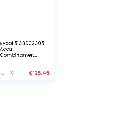
Ryobi 5133002305
Accu-
Combihamer,
Sds-Plus Type
R18SDS-0 18 V,
Hyper Groen
€
125.49