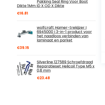
Pakking Seal Ring Voor Boot
Dikte 1Mm ID X OD X Dikte
€
16.81
wolfcraft Hamer-trekijzer I
6945000 I 3-in-1 product voor
het naadloos verbinden van
laminaat en parket
€
39.15
Silverline 127589 Schroefdraad
Reparatieset Helicoil Type M5 x
0,8 mm
€
23.48