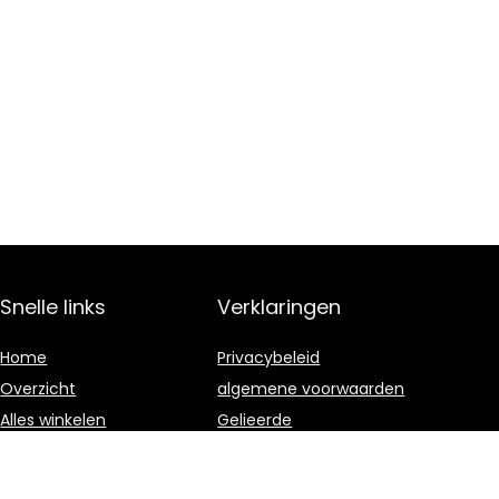
Snelle links
Verklaringen
Home
Privacybeleid
Overzicht
algemene voorwaarden
Alles winkelen
Gelieerde
openbaarmaking
Blogs
Onze webshops