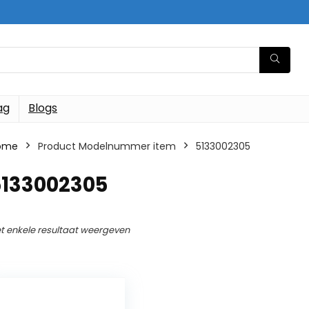
ag
Blogs
ome
Product Modelnummer item
‎5133002305
5133002305
t enkele resultaat weergeven