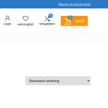
Nieuws en blogs lezen
0
0
€
0.00
Login
Vergelijken
verlanglijst