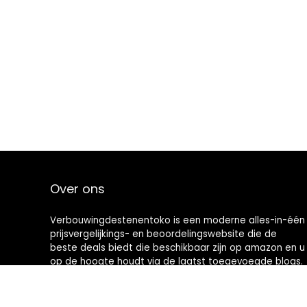
Over ons
Verbouwingdestenentoko is een moderne alles-in-één
prijsvergelijkings- en beoordelingswebsite die de
beste deals biedt die beschikbaar zijn op amazon en u
op de hoogte houdt via de laatst toegevoegde blogs.
Alle afbeeldingen zijn auteursrechtelijk beschermd
door hun respectievelijke eigenaren. Alle geciteerde
inhoud is afgeleid van hun respectievelijke bronnen.