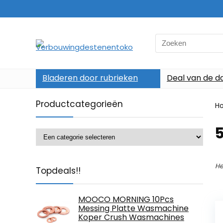
Search
for:
Bladeren door rubrieken
Deal van de d
Productcategorieën
H
‎
He
Topdeals!!
MOOCO MORNING 10Pcs
Messing Platte Wasmachine
Koper Crush Wasmachines