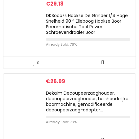
€
29.18
DKSooozs Haakse De Grinder 1/4 Hoge
Snelheid 90 ° Elleboog Haakse Boor
Pneumatische Tool Power
Schroevendraaier Boor
Already Sold: 76%
0
€
26.99
Dekaim Decoupeerzaaghouder,
decoupeerzaaghouder, huishoudelijke
boormachine, gemodificeerde
decoupeerzaag-adapter…
Already Sold: 73%