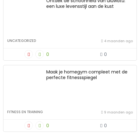
Ontdek de schoonheid van uluwatu:
een luxe levensstijl aan de kust
UNCATEGORIZED
4 maanden ago
0
0
Maak je homegym compleet met de
perfecte fitnessspiegel
FITNESS EN TRAINING
9 maanden ago
0
0