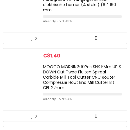
elektrische hamer (4 stuks) (6 * 160
mm…
Already Sold: 43%
0
€
81.40
MOOCO MORNING 10Pcs SHK 5Mm UP &
DOWN Cut Twee Fluiten Spiraal
Carbide Mill Tool Cutter CNC Router
Compressie Hout End Mill Cutter Bit
CEL 22mm
Already Sold: 54%
0