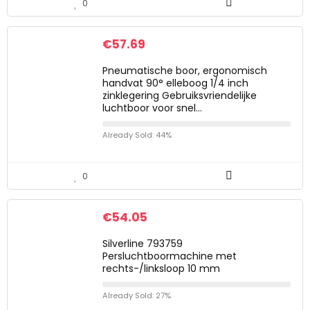
0
€
57.69
Pneumatische boor, ergonomisch
handvat 90° elleboog 1/4 inch
zinklegering Gebruiksvriendelijke
luchtboor voor snel…
Already Sold: 44%
0
€
54.05
Silverline 793759
Persluchtboormachine met
rechts-/linksloop 10 mm
Already Sold: 27%