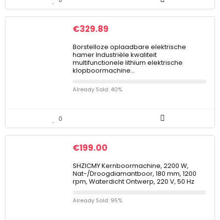
€
329.89
Borstelloze oplaadbare elektrische
hamer Industriële kwaliteit
multifunctionele lithium elektrische
klopboormachine…
Already Sold: 40%
0
€
199.00
SHZICMY Kernboormachine, 2200 W,
Nat-/Droogdiamantboor, 180 mm, 1200
rpm, Waterdicht Ontwerp, 220 V, 50 Hz
Already Sold: 95%