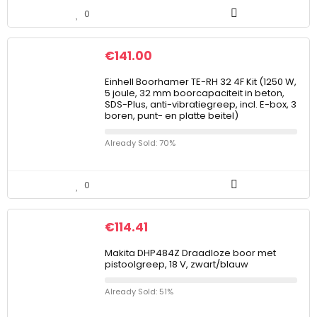
0
€
141.00
Einhell Boorhamer TE-RH 32 4F Kit (1250 W,
5 joule, 32 mm boorcapaciteit in beton,
SDS-Plus, anti-vibratiegreep, incl. E-box, 3
boren, punt- en platte beitel)
Already Sold: 70%
0
€
114.41
Makita DHP484Z Draadloze boor met
pistoolgreep, 18 V, zwart/blauw
Already Sold: 51%