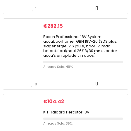
1
€
282.15
Bosch Professional 18V System
accuboorhamer GBH 18V-26 (SDS plus,
slagenergie: 2,6 joule, boor-Ø max.:
beton/staal/hout 26/13/30 mm, zonder
accu’s en oplader, in doos)
Already Sold: 49%
0
€
104.42
KIT: Taladro Percutor 18V
Already Sold: 35%