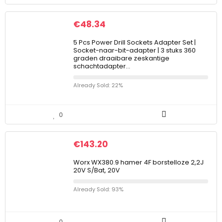
€
48.34
5 Pcs Power Drill Sockets Adapter Set |
Socket-naar-bit-adapter | 3 stuks 360
graden draaibare zeskantige
schachtadapter…
Already Sold: 22%
0
€
143.20
Worx WX380.9 hamer 4F borstelloze 2,2J
20V S/Bat, 20V
Already Sold: 93%
0