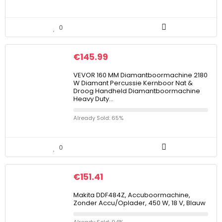
0
€
145.99
VEVOR 160 MM Diamantboormachine 2180
W Diamant Percussie Kernboor Nat &
Droog Handheld Diamantboormachine
Heavy Duty…
Already Sold: 65%
0
€
151.41
Makita DDF484Z, Accuboormachine,
Zonder Accu/Oplader, 450 W, 18 V, Blauw