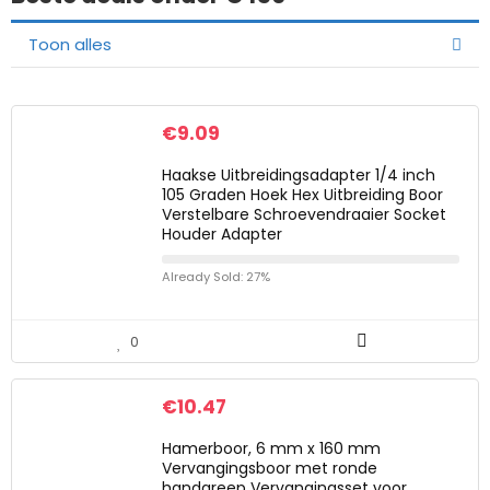
Toon alles
€
9.09
Haakse Uitbreidingsadapter 1/4 inch
105 Graden Hoek Hex Uitbreiding Boor
Verstelbare Schroevendraaier Socket
Houder Adapter
Already Sold: 27%
0
€
10.47
Hamerboor, 6 mm x 160 mm
Vervangingsboor met ronde
handgreep Vervangingsset voor