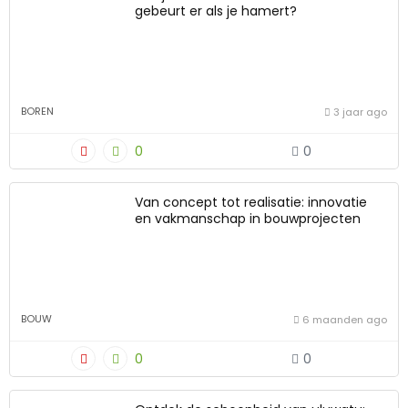
gebeurt er als je hamert?
BOREN
3 jaar ago
0
0
Van concept tot realisatie: innovatie
en vakmanschap in bouwprojecten
BOUW
6 maanden ago
0
0