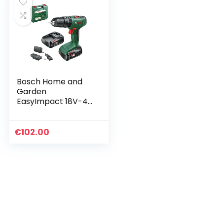
Bosch Home and
Garden
EasyImpact 18V-40
draadloze
klopboormachine
(2 batterijen van
€
102.00
2,0 Ah, systeem van
18 volt, in koffer)