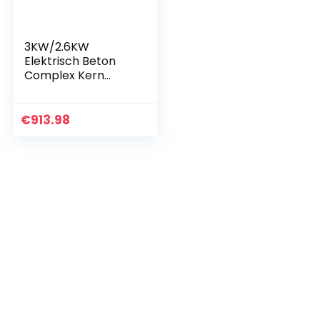
3KW/2.6KW
Elektrisch Beton
Complex Kern
Diamantboor
Project Water Nat
Kernboormachine
€
913.98
Engineering
Boormachine
(Color…