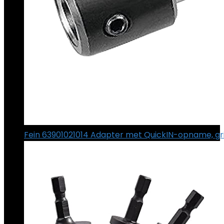
Fein 63901021014 Adapter met QuickIN-opname, gri