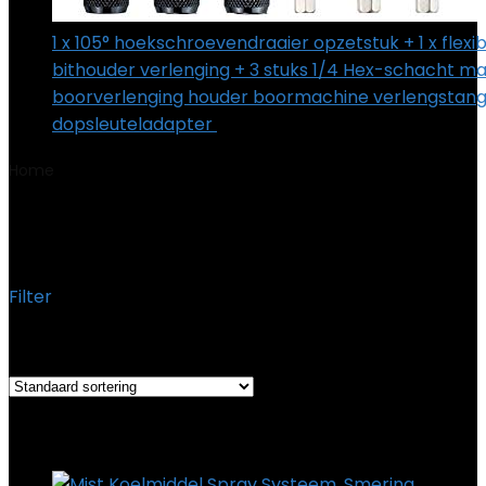
1 x 105° hoekschroevendraaier opzetstuk + 1 x flexi
bithouder verlenging + 3 stuks 1/4 Hex-schacht m
boorverlenging houder boormachine verlengstang 
dopsleuteladapter
€
16.99
Home
Product Fabrikant
‎mumisuto
‎mumisuto
Filter
Het enkele resultaat weergeven
Added to wishlist
Removed from wishlist
0
Add to compare