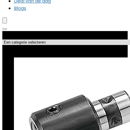
Deal van de dag
Blogs
Productcategorieën
Topdeals!!