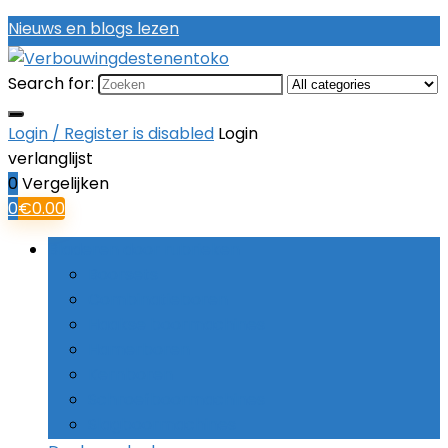
Nieuws en blogs lezen
Search for:
Login / Register is disabled
Login
verlanglijst
0
Vergelijken
0
€
0.00
Bladeren door rubrieken
Boorsets
Combinatieboren
Haakse boormachines
Hamerboren
Kernboren
Schroefboormachines
Slagboormachines