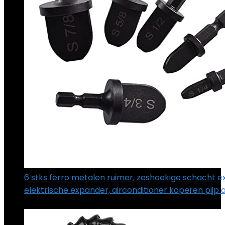
6 stks ferro metalen ruimer, zeshoekige schacht e
elektrische expander, airconditioner koperen pijp 
€
21.99