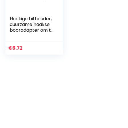
Hoekige bithouder,
duurzame haakse
booradapter om te
werken
€
6.72